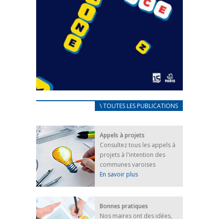
CARNET D’ACCUEIL
\ TOUTES LES PUBLICATIONS
FRANÇAIS/UKRAINIEN
25 avril 2022
Appels à projets
Afin d’accompagner au mieux les réfugiés
Consultez tous les appels à
ukrainiens arrivés en France,...
projets à l'intention des
FEUILLETER
communes varoises
En savoir plus
Bonnes pratiques
Nos maires ont des idées,