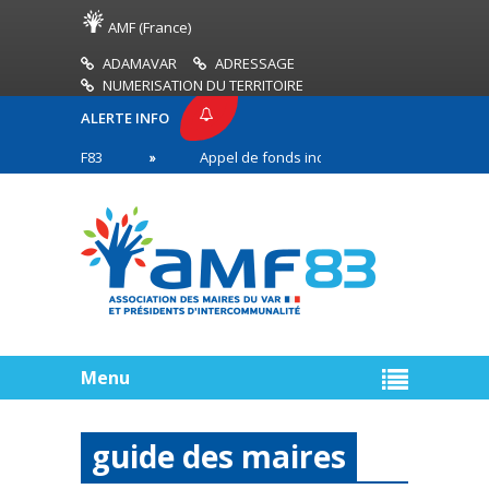
AMF (France)
ADAMAVAR
ADRESSAGE
NUMERISATION DU TERRITOIRE
ALERTE INFO
SE AMF83
Appel de fonds incendies de forêt
n première ligne
Menu
guide des maires