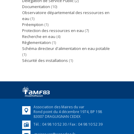
Délégation de Service Public
(2)
Documentation
(10)
Observatoire départemental des ressources en
eau
(1)
Préemption
(1)
Protection des ressources en eau
(7)
Recherche en eau
(4)
Règlementation
(1)
Schéma directeur d'alimentation en eau potable
(1)
Sécurité des installations
(1)
Association des Maires du var
Rond point du 4 décembre 1974, BP 198
83007 DRAGUIGNAN CEDEX
Tél. : 04 98 10 52 30 / Fax : 04 98 10 52 39