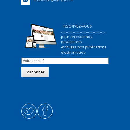
maires.var@wanadoo.fr
INSCRIVEZ-VOUS
...................................................
pour recevoir nos
newsletters
et toutes nos publications
électroniques