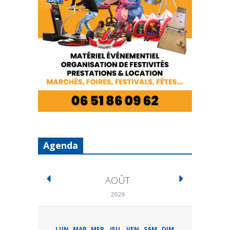
Agenda
AOÛT
2026
LUN
MAR
MER
JEU
VEN
SAM
DIM