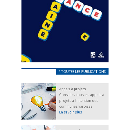
CARNET D’ACCUEIL
\ TOUTES LES PUBLICATIONS
FRANÇAIS/UKRAINIEN
25 avril 2022
Appels à projets
Afin d’accompagner au mieux les réfugiés
Consultez tous les appels à
ukrainiens arrivés en France,...
projets à l'intention des
FEUILLETER
communes varoises
En savoir plus