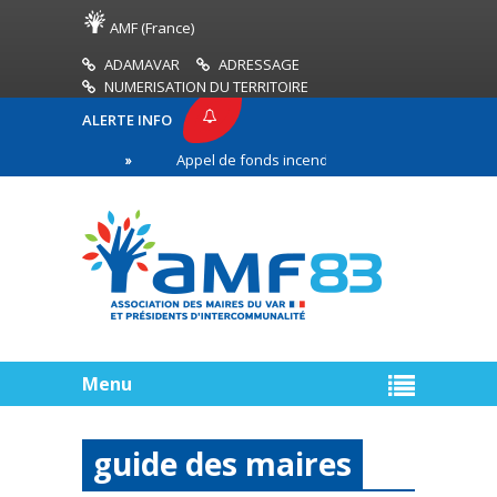
AMF (France)
ADAMAVAR
ADRESSAGE
NUMERISATION DU TERRITOIRE
ALERTE INFO
AMF83
Appel de fonds incendies de forêt
Réus
emière ligne
Menu
guide des maires