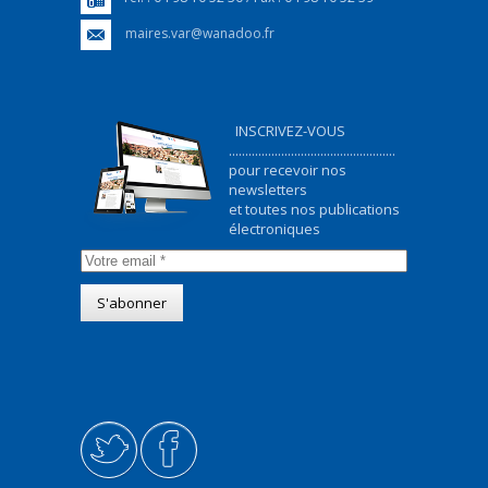
maires.var@wanadoo.fr
INSCRIVEZ-VOUS
...................................................
pour recevoir nos
newsletters
et toutes nos publications
électroniques