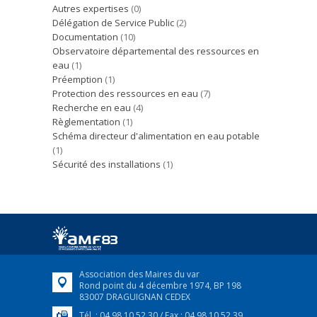
Autres expertises
(0)
Délégation de Service Public
(2)
Documentation
(10)
Observatoire départemental des ressources en
eau
(1)
Préemption
(1)
Protection des ressources en eau
(7)
Recherche en eau
(4)
Règlementation
(1)
Schéma directeur d'alimentation en eau potable
(1)
Sécurité des installations
(1)
Association des Maires du var
Rond point du 4 décembre 1974, BP 198
83007 DRAGUIGNAN CEDEX
Tél. : 04 98 10 52 30 / Fax : 04 98 10 52 39