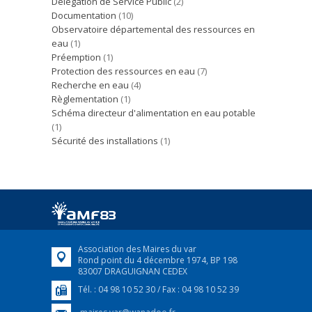
Délégation de Service Public
(2)
Documentation
(10)
Observatoire départemental des ressources en
eau
(1)
Préemption
(1)
Protection des ressources en eau
(7)
Recherche en eau
(4)
Règlementation
(1)
Schéma directeur d'alimentation en eau potable
(1)
Sécurité des installations
(1)
Association des Maires du var
Rond point du 4 décembre 1974, BP 198
83007 DRAGUIGNAN CEDEX
Tél. : 04 98 10 52 30 / Fax : 04 98 10 52 39