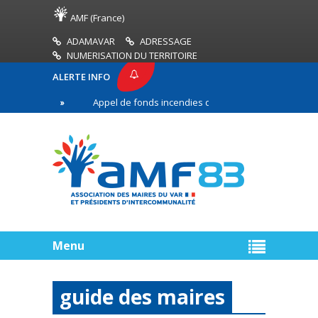
AMF (France)
ADAMAVAR
ADRESSAGE
NUMERISATION DU TERRITOIRE
ALERTE INFO
3
Appel de fonds incendies de forêt
Réussir 
re ligne
Menu
guide des maires