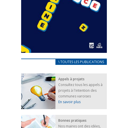
CARNET D’ACCUEIL
\ TOUTES LES PUBLICATIONS
FRANÇAIS/UKRAINIEN
25 avril 2022
Appels à projets
Afin d’accompagner au mieux les réfugiés
Consultez tous les appels à
ukrainiens arrivés en France,...
projets à l'intention des
FEUILLETER
communes varoises
En savoir plus
Bonnes pratiques
Nos maires ont des idées,