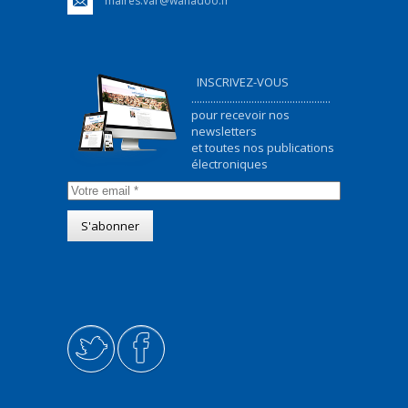
maires.var@wanadoo.fr
INSCRIVEZ-VOUS
...................................................
pour recevoir nos
newsletters
et toutes nos publications
électroniques