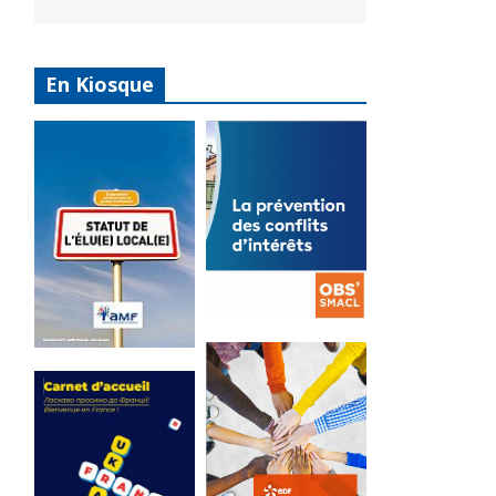
En Kiosque
La
prévention
Statut de
des conflits
l’élu local
d’intérêts
3 avril 2024
18 septembre 2023
Mise à jour avril
FEUILLETER
2024