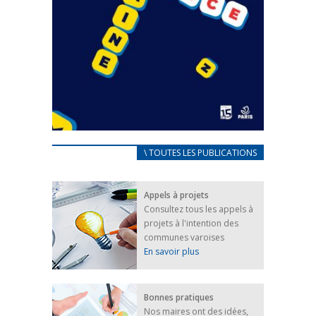
CARNET D’ACCUEIL
\ TOUTES LES PUBLICATIONS
FRANÇAIS/UKRAINIEN
25 avril 2022
Appels à projets
Afin d’accompagner au mieux les réfugiés
Consultez tous les appels à
ukrainiens arrivés en France,...
projets à l'intention des
FEUILLETER
communes varoises
En savoir plus
Bonnes pratiques
Nos maires ont des idées,