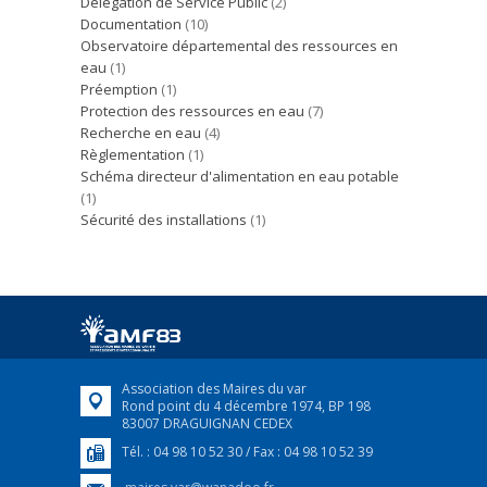
Délégation de Service Public
(2)
Documentation
(10)
Observatoire départemental des ressources en
eau
(1)
Préemption
(1)
Protection des ressources en eau
(7)
Recherche en eau
(4)
Règlementation
(1)
Schéma directeur d'alimentation en eau potable
(1)
Sécurité des installations
(1)
Association des Maires du var
Rond point du 4 décembre 1974, BP 198
83007 DRAGUIGNAN CEDEX
Tél. : 04 98 10 52 30 / Fax : 04 98 10 52 39