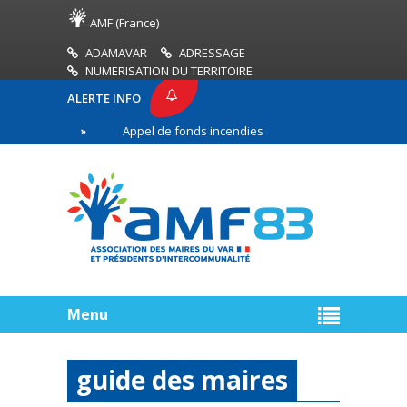
AMF (France)
ADAMAVAR
ADRESSAGE
NUMERISATION DU TERRITOIRE
ALERTE INFO
83
Appel de fonds incendies de forêt
Réussir 
ère ligne
Menu
guide des maires