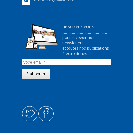
maires.var@wanadoo.fr
INSCRIVEZ-VOUS
...................................................
pour recevoir nos
newsletters
et toutes nos publications
électroniques