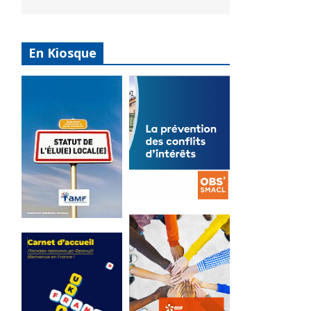
En Kiosque
La
prévention
Statut de
des conflits
l’élu local
d’intérêts
3 avril 2024
18 septembre 2023
Mise à jour avril
FEUILLETER
2024