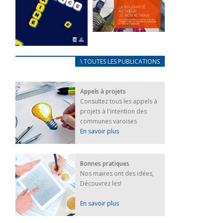
FEUILLETER
La solidarité
au coeur de
CARNET
\ TOUTES LES PUBLICATIONS
nos actions
D’ACCUEIL
18 septembre 2023
FRANÇAIS/UKRAINIEN
Appels à projets
25 avril 2022
FEUILLETER
Consultez tous les appels à
Afin
projets à l'intention des
d’accompagner
au mieux les
communes varoises
réfugiés
En savoir plus
ukrainiens arrivés
en France,...
FEUILLETER
Bonnes pratiques
Nos maires ont des idées,
Découvrez les!
En savoir plus