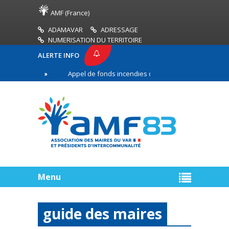
AMF (France)
ADAMAVAR
ADRESSAGE
NUMERISATION DU TERRITOIRE
ALERTE INFO
83
Appel de fonds incendies de forêt
Réussir 
re ligne
Menu
guide des maires