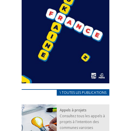
CARNET D’ACCUEIL
\ TOUTES LES PUBLICATIONS
FRANÇAIS/UKRAINIEN
25 avril 2022
Appels à projets
Afin d’accompagner au mieux les réfugiés
Consultez tous les appels à
ukrainiens arrivés en France,...
projets à l'intention des
FEUILLETER
communes varoises