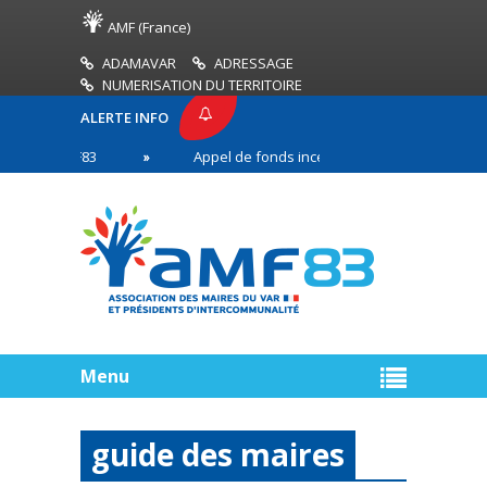
AMF (France)
ADAMAVAR
ADRESSAGE
NUMERISATION DU TERRITOIRE
ALERTE INFO
E AMF83
Appel de fonds incendies de forêt
R
 première ligne
Menu
guide des maires