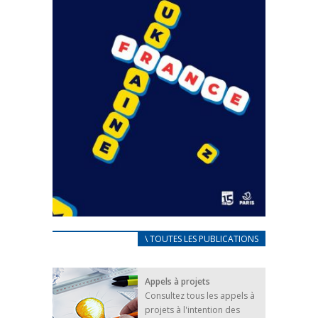
CARNET D’ACCUEIL
\ TOUTES LES PUBLICATIONS
FRANÇAIS/UKRAINIEN
25 avril 2022
Appels à projets
Afin d’accompagner au mieux les réfugiés
Consultez tous les appels à
ukrainiens arrivés en France,...
projets à l'intention des