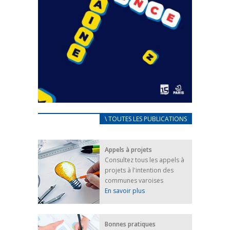
CARNET D’ACCUEIL
\ TOUTES LES PUBLICATIONS
FRANÇAIS/UKRAINIEN
25 avril 2022
Appels à projets
Afin d’accompagner au mieux les réfugiés
Consultez tous les appels à
ukrainiens arrivés en France,...
projets à l'intention des
FEUILLETER
communes varoises
En savoir plus
Bonnes pratiques