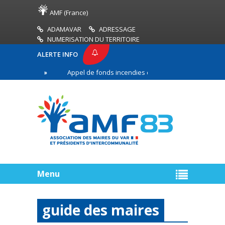
AMF (France)
ADAMAVAR
ADRESSAGE
NUMERISATION DU TERRITOIRE
ALERTE INFO
3
Appel de fonds incendies de forêt
Réussir s
e ligne
Menu
guide des maires