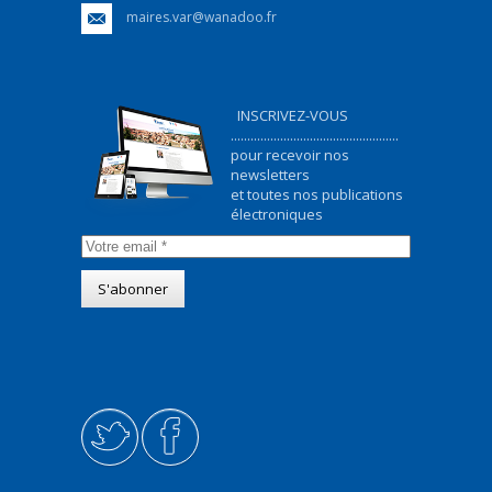
maires.var@wanadoo.fr
INSCRIVEZ-VOUS
...................................................
pour recevoir nos
newsletters
et toutes nos publications
électroniques