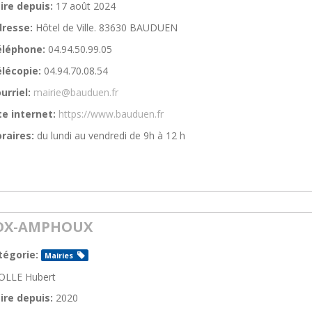
ire depuis:
17 août 2024
resse:
Hôtel de Ville. 83630 BAUDUEN
éléphone:
04.94.50.99.05
lécopie:
04.94.70.08.54
urriel:
mairie@bauduen.fr
te internet:
https://www.bauduen.fr
raires:
du lundi au vendredi de 9h à 12 h
OX-AMPHOUX
tégorie:
Mairies
OLLE Hubert
ire depuis:
2020