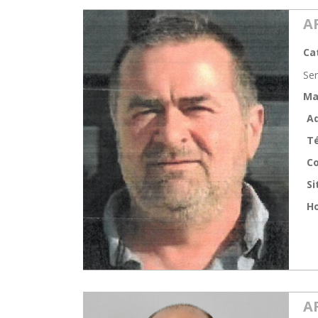
A
Ca
Se
Ma
Ad
T
Co
Si
Ho
A