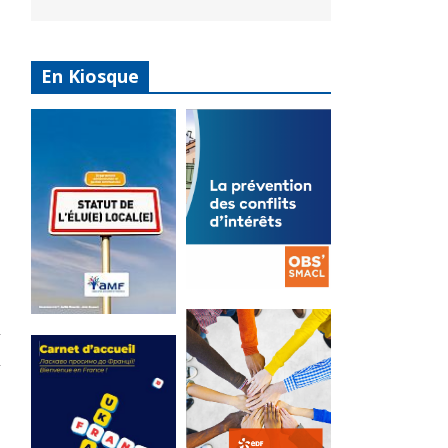
En Kiosque
La
prévention
Statut de
des conflits
l’élu local
d’intérêts
3 avril 2024
18 septembre 2023
Mise à jour avril
FEUILLETER
2024