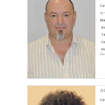
Ca
M 
Ma
Ad
T
Co
Ho
Du 
A
Ca