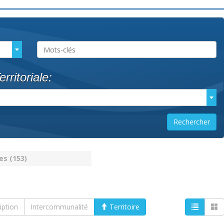
rritoriale:
es (153)
iption
Intercommunalité
Territoire