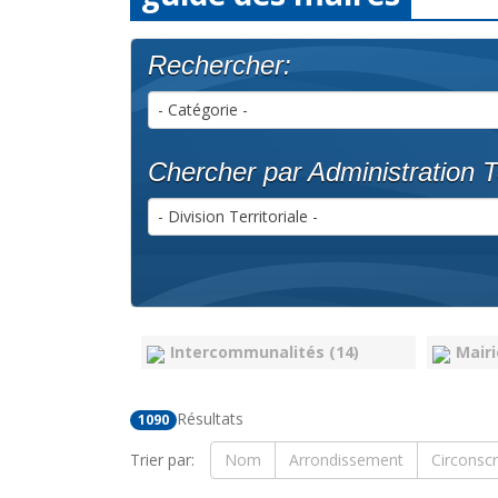
Rechercher:
- Catégorie -
Chercher par Administration Te
- Division Territoriale -
Intercommunalités (14)
Mairi
Résultats
1090
Trier par:
Nom
Arrondissement
Circonscr