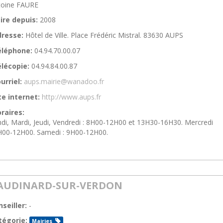
toine FAURE
ire depuis:
2008
resse:
Hôtel de Ville. Place Frédéric Mistral. 83630 AUPS
éléphone:
04.94.70.00.07
lécopie:
04.94.84.00.87
urriel:
aups.mairie@wanadoo.fr
te internet:
http://www.aups.fr
raires:
di, Mardi, Jeudi, Vendredi : 8H00-12H00 et 13H30-16H30. Mercredi
H00-12H00. Samedi : 9H00-12H00.
AUDINARD-SUR-VERDON
seiller:
-
tégorie:
Mairies