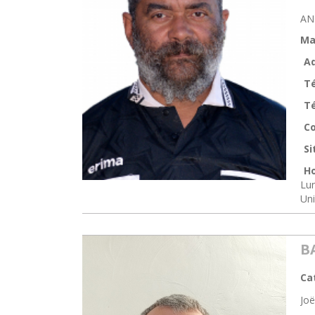
AN
Ma
Ad
T
Té
Co
Si
Ho
Lun
Un
B
Ca
Jo