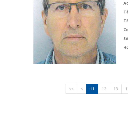
Ad
T
Té
Co
Si
Ho
<<
<
11
12
13
1