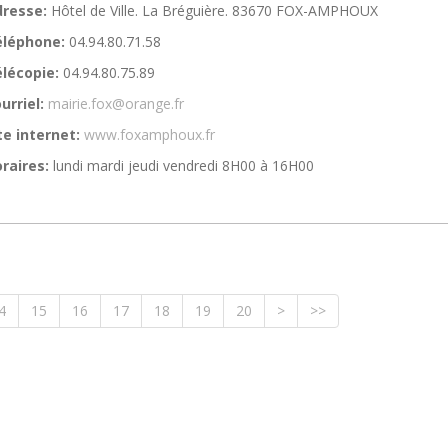
resse:
Hôtel de Ville. La Bréguière. 83670 FOX-AMPHOUX
éléphone:
04.94.80.71.58
lécopie:
04.94.80.75.89
urriel:
mairie.fox@orange.fr
te internet:
www.foxamphoux.fr
raires:
lundi mardi jeudi vendredi 8H00 à 16H00
4
15
16
17
18
19
20
>
>>