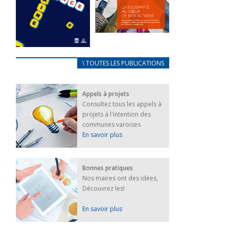
FEUILLETER
La solidarité
au coeur de
CARNET
\ TOUTES LES PUBLICATIONS
nos actions
D’ACCUEIL
18 septembre 2023
FRANÇAIS/UKRAINIEN
Appels à projets
25 avril 2022
FEUILLETER
Consultez tous les appels à
Afin
projets à l'intention des
d’accompagner
au mieux les
communes varoises
réfugiés
En savoir plus
ukrainiens arrivés
en France,...
FEUILLETER
Bonnes pratiques
Nos maires ont des idées,
Découvrez les!
En savoir plus