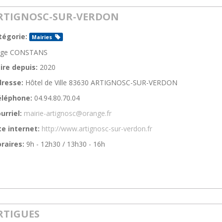
RTIGNOSC-SUR-VERDON
tégorie:
Mairies
rge CONSTANS
ire depuis:
2020
resse:
Hôtel de Ville 83630 ARTIGNOSC-SUR-VERDON
éléphone:
04.94.80.70.04
urriel:
mairie-artignosc@orange.fr
te internet:
http://www.artignosc-sur-verdon.fr
raires:
9h - 12h30 / 13h30 - 16h
RTIGUES