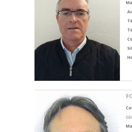
Ma
Ad
T
Té
Co
Si
Ho
F
Ca
GE
Ma