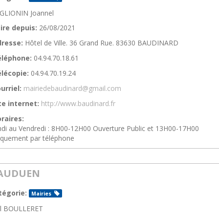
GLIONIN Joannel
ire depuis:
26/08/2021
resse:
Hôtel de Ville. 36 Grand Rue. 83630 BAUDINARD
éléphone:
04.94.70.18.61
lécopie:
04.94.70.19.24
urriel:
mairiedebaudinard@gmail.com
te internet:
http://www.baudinard.fr
raires:
di au Vendredi : 8H00-12H00 Ouverture Public et 13H00-17H00
iquement par téléphone
AUDUEN
tégorie:
Mairies
ël BOULLERET