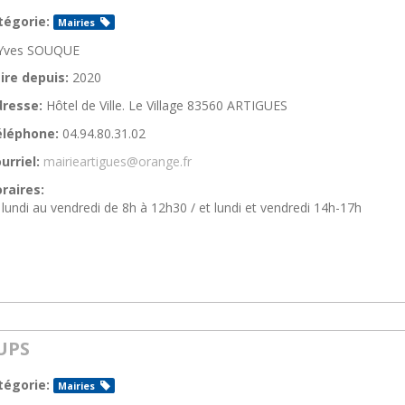
tégorie:
Mairies
Yves SOUQUE
ire depuis:
2020
resse:
Hôtel de Ville. Le Village 83560 ARTIGUES
éléphone:
04.94.80.31.02
urriel:
mairieartigues@orange.fr
raires:
lundi au vendredi de 8h à 12h30 / et lundi et vendredi 14h-17h
UPS
tégorie:
Mairies