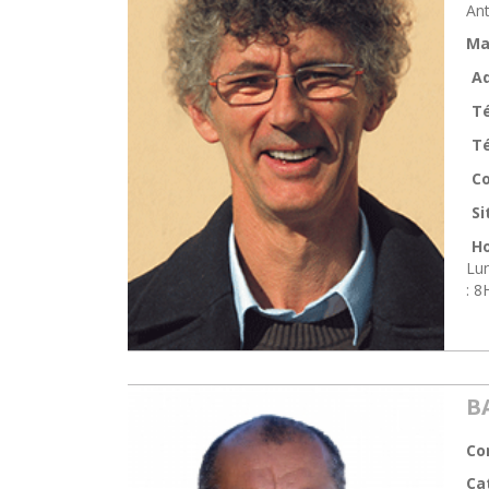
An
Ma
Ad
T
Té
Co
Si
Ho
Lun
: 8
B
Con
Ca