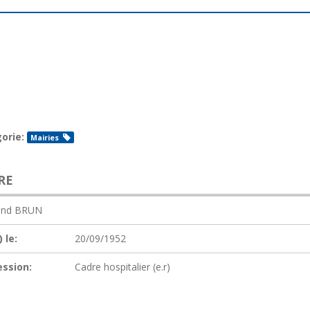
orie:
Mairies
RE
and BRUN
 le:
20/09/1952
ession:
Cadre hospitalier (e.r)