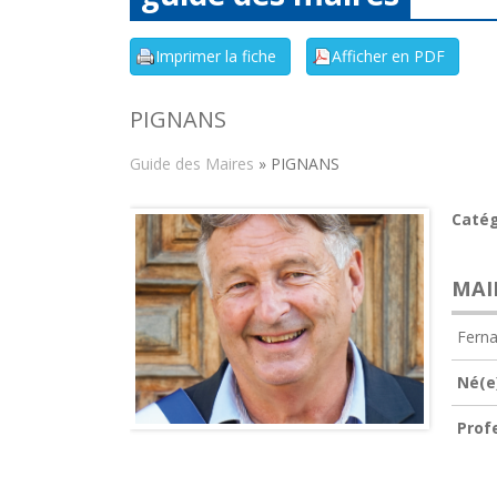
PIGNANS
Guide des Maires
» PIGNANS
Catég
MAI
Fern
Né(e)
Prof