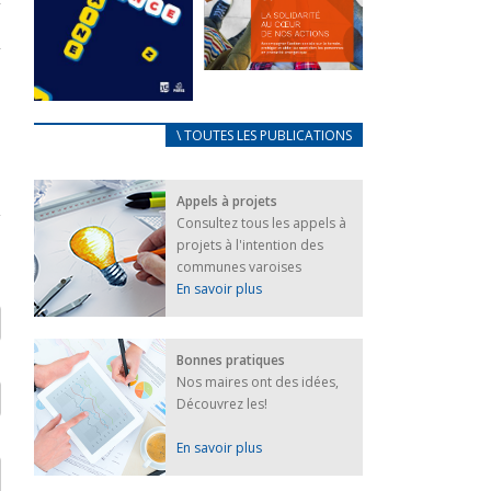
FEUILLETER
La solidarité
au coeur de
CARNET
\ TOUTES LES PUBLICATIONS
nos actions
D’ACCUEIL
18 septembre 2023
FRANÇAIS/UKRAINIEN
Appels à projets
25 avril 2022
FEUILLETER
Consultez tous les appels à
Afin
projets à l'intention des
d’accompagner
au mieux les
communes varoises
réfugiés
En savoir plus
ukrainiens arrivés
en France,...
FEUILLETER
Bonnes pratiques
Nos maires ont des idées,
Découvrez les!
En savoir plus