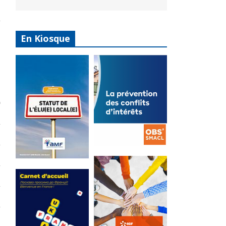
En Kiosque
La
prévention
Statut de
des conflits
l’élu local
d’intérêts
3 avril 2024
18 septembre 2023
Mise à jour avril
FEUILLETER
2024