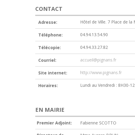
CONTACT
Hôtel de Ville. 7 Place de l
Adresse:
04.94.13.54.90
Téléphone:
04.94.33.27.82
Télécopie:
accueil@pignans.fr
Courriel:
http://www.pignans.fr
Site internet:
Lundi au Vendredi : 8H30-1
Horaires:
EN MAIRIE
Premier Adjoint:
Fabienne SCOTTO