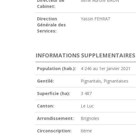
Directeur de
Mme Aurore BRUN
Cabinet:
Direction
Yassin FEHRAT
Générale des
Services:
INFORMATIONS SUPPLEMENTAIRES
Population (hab.):
4 246 au 1er Janvier 2021
Gentilé:
Pignantais, Pignantaises
Superficie (ha):
3 487
Canton:
Le Luc
Arrondissement:
Brignoles
Circonscription:
6ème