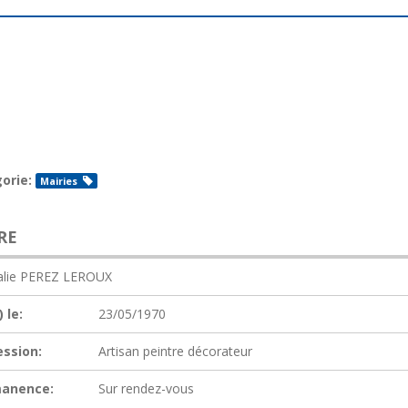
orie:
Mairies
RE
alie PEREZ LEROUX
 le:
23/05/1970
ession:
Artisan peintre décorateur
anence:
Sur rendez-vous