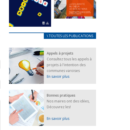
FEUILLETER
La solidarité
au coeur de
CARNET
\ TOUTES LES PUBLICATIONS
nos actions
D’ACCUEIL
18 septembre 2023
FRANÇAIS/UKRAINIEN
Appels à projets
25 avril 2022
FEUILLETER
Consultez tous les appels à
Afin
projets à l'intention des
d’accompagner
au mieux les
communes varoises
réfugiés
En savoir plus
ukrainiens arrivés
en France,...
FEUILLETER
Bonnes pratiques
Nos maires ont des idées,
Découvrez les!
En savoir plus