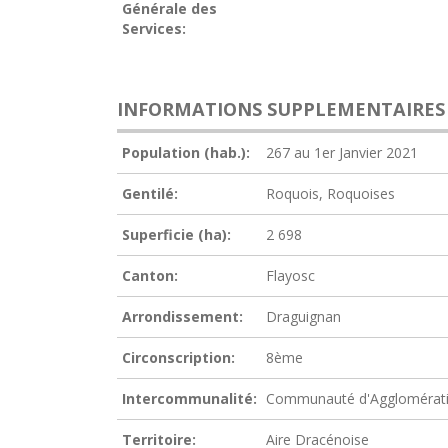
Générale des
Services:
INFORMATIONS SUPPLEMENTAIRES
Population (hab.):
267 au 1er Janvier 2021
Gentilé:
Roquois, Roquoises
Superficie (ha):
2 698
Canton:
Flayosc
Arrondissement:
Draguignan
Circonscription:
8ème
Intercommunalité:
Communauté d'Agglomérati
Territoire:
Aire Dracénoise