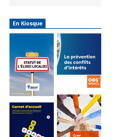
En Kiosque
La
prévention
Statut de
des conflits
l’élu local
d’intérêts
3 avril 2024
18 septembre 2023
Mise à jour avril
FEUILLETER
2024