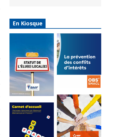
En Kiosque
La
prévention
Statut de
des conflits
l’élu local
d’intérêts
3 avril 2024
18 septembre 2023
Mise à jour avril
FEUILLETER
2024