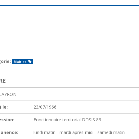
orie:
Mairies
RE
 CAYRON
 le:
23/07/1966
ession:
Fonctionnaire territorial DDSIS 83
anence:
lundi matin - mardi après-midi - samedi matin