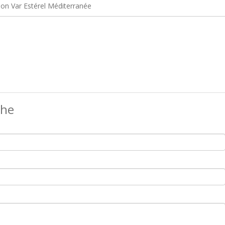
n Var Estérel Méditerranée
che