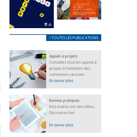
FEUILLETER
La solidarité
au coeur de
CARNET
\ TOUTES LES PUBLICATIONS
nos actions
D’ACCUEIL
18 septembre 2023
FRANÇAIS/UKRAINIEN
Appels à projets
25 avril 2022
FEUILLETER
Consultez tous les appels à
Afin
projets à l'intention des
d’accompagner
au mieux les
communes varoises
réfugiés
En savoir plus
ukrainiens arrivés
en France,...
FEUILLETER
Bonnes pratiques
Nos maires ont des idées,
Découvrez les!
En savoir plus