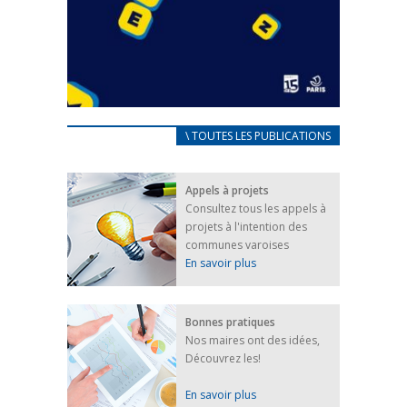
CARNET D’ACCUEIL
\ TOUTES LES PUBLICATIONS
FRANÇAIS/UKRAINIEN
25 avril 2022
Appels à projets
Afin d’accompagner au mieux les réfugiés
Consultez tous les appels à
ukrainiens arrivés en France,...
projets à l'intention des
FEUILLETER
communes varoises
En savoir plus
Bonnes pratiques
Nos maires ont des idées,
Découvrez les!
En savoir plus