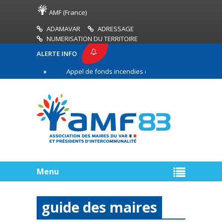
AMF (France)
ADAMAVAR
ADRESSAGE
NUMERISATION DU TERRITOIRE
ALERTE INFO
3
Appel de fonds incendies de forêt
Réussir s
e ligne
Menu
guide des maires