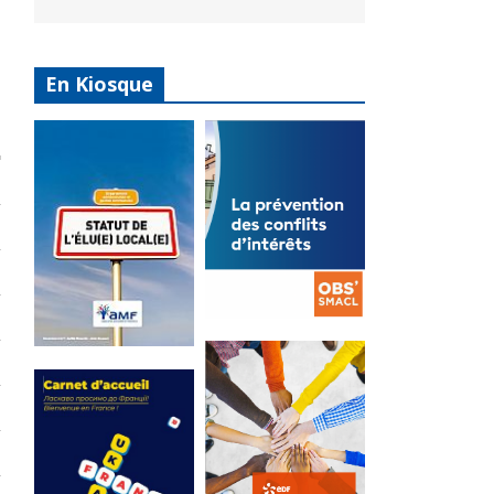
En Kiosque
La
prévention
Statut de
des conflits
l’élu local
d’intérêts
3 avril 2024
18 septembre 2023
Mise à jour avril
FEUILLETER
2024