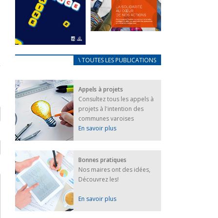
FEUILLETER
La solidarité
au coeur de
CARNET
\ TOUTES LES PUBLICATIONS
nos actions
D’ACCUEIL
18 septembre 2023
FRANÇAIS/UKRAINIEN
Appels à projets
25 avril 2022
FEUILLETER
Consultez tous les appels à
Afin
projets à l'intention des
d’accompagner
au mieux les
communes varoises
réfugiés
En savoir plus
ukrainiens arrivés
en France,...
FEUILLETER
Bonnes pratiques
Nos maires ont des idées,
Découvrez les!
En savoir plus