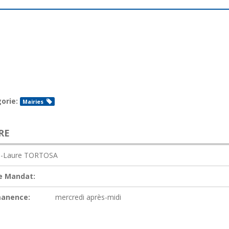
orie:
Mairies
RE
e-Laure TORTOSA
e Mandat:
anence:
mercredi après-midi