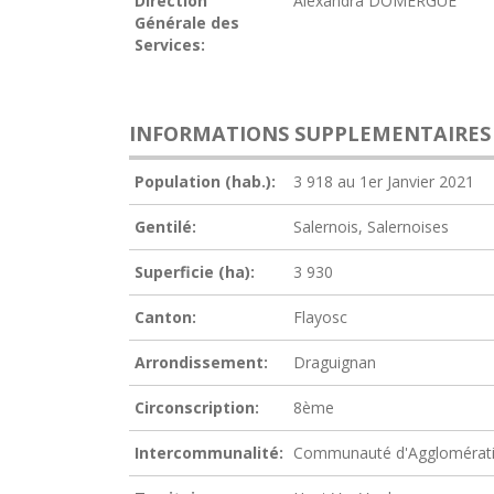
Direction
Alexandra DOMERGUE
Générale des
Services:
INFORMATIONS SUPPLEMENTAIRES
Population (hab.):
3 918 au 1er Janvier 2021
Gentilé:
Salernois, Salernoises
Superficie (ha):
3 930
Canton:
Flayosc
Arrondissement:
Draguignan
Circonscription:
8ème
Intercommunalité:
Communauté d'Agglomérati