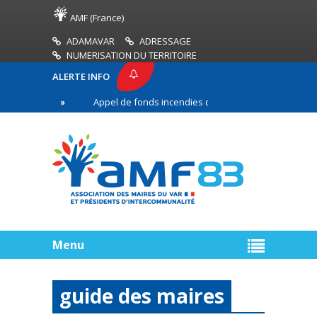
AMF (France)
ADAMAVAR
ADRESSAGE
NUMERISATION DU TERRITOIRE
ALERTE INFO
3
Appel de fonds incendies de forêt
Réussir s
e ligne
Menu
guide des maires