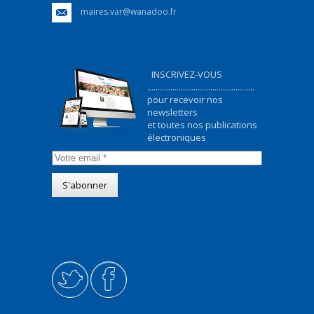
maires.var@wanadoo.fr
INSCRIVEZ-VOUS
...................................................
pour recevoir nos
newsletters
et toutes nos publications
électroniques