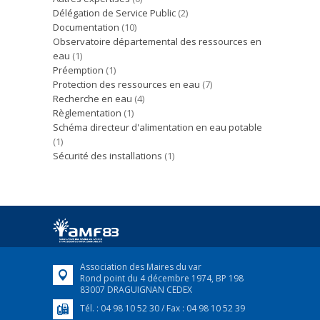
Délégation de Service Public
(2)
Documentation
(10)
Observatoire départemental des ressources en
eau
(1)
Préemption
(1)
Protection des ressources en eau
(7)
Recherche en eau
(4)
Règlementation
(1)
Schéma directeur d'alimentation en eau potable
(1)
Sécurité des installations
(1)
Association des Maires du var
Rond point du 4 décembre 1974, BP 198
83007 DRAGUIGNAN CEDEX
Tél. : 04 98 10 52 30 / Fax : 04 98 10 52 39