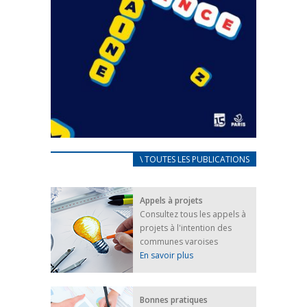
CARNET D’ACCUEIL
\ TOUTES LES PUBLICATIONS
FRANÇAIS/UKRAINIEN
25 avril 2022
Appels à projets
Afin d’accompagner au mieux les réfugiés
Consultez tous les appels à
ukrainiens arrivés en France,...
projets à l'intention des
FEUILLETER
communes varoises
En savoir plus
Bonnes pratiques