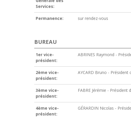
Générale des
Services:
Permanence:
sur rendez-vous
BUREAU
1er vice-
ABRINES Raymond - Présiden
président:
2ème vice-
AYCARD Bruno - Président 
président:
3ème vice-
FABRE Jérémie - Président
président:
4ème vice-
GÉRARDIN Nicolas - Présid
président: