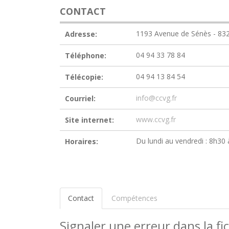
CONTACT
1193 Avenue de Sénès - 832
Adresse:
04 94 33 78 84
Téléphone:
04 94 13 84 54
Télécopie:
info@ccvg.fr
Courriel:
www.ccvg.fr
Site internet:
Du lundi au vendredi : 8h30
Horaires:
Contact
Compétences
Signaler une erreur dans la fi