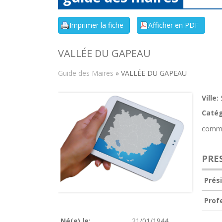
VALLÉE DU GAPEAU
Guide des Maires
» VALLÉE DU GAPEAU
Ville:
Catég
comm
PRE
Prés
Prof
Né(e) le:
21/01/1944