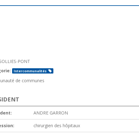
SOLLIES-PONT
orie:
Intercommunalités
unauté de communes
SIDENT
ident:
ANDRE GARRON
ession:
chirurgien des hôpitaux