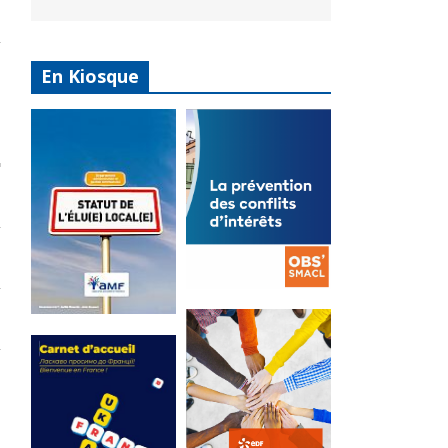
En Kiosque
La
prévention
Statut de
des conflits
l’élu local
d’intérêts
3 avril 2024
18 septembre 2023
Mise à jour avril
FEUILLETER
2024