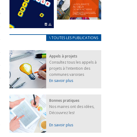
FEUILLETER
La solidarité
au coeur de
CARNET
\ TOUTES LES PUBLICATIONS
nos actions
D’ACCUEIL
18 septembre 2023
FRANÇAIS/UKRAINIEN
Appels à projets
25 avril 2022
FEUILLETER
Consultez tous les appels à
Afin
projets à l'intention des
d’accompagner
au mieux les
communes varoises
réfugiés
En savoir plus
ukrainiens arrivés
en France,...
FEUILLETER
Bonnes pratiques
Nos maires ont des idées,
Découvrez les!
En savoir plus