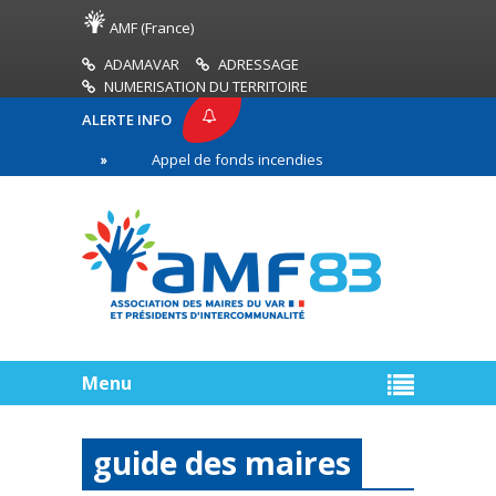
AMF (France)
ADAMAVAR
ADRESSAGE
NUMERISATION DU TERRITOIRE
ALERTE INFO
3
Appel de fonds incendies de forêt
Réussir s
re ligne
Menu
guide des maires