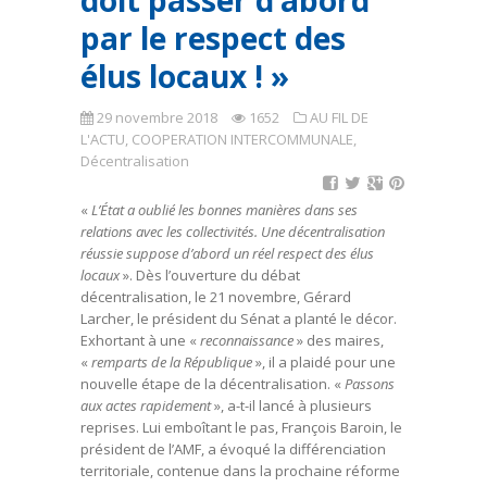
doit passer d’abord
par le respect des
élus locaux ! »
29 novembre 2018
1652
AU FIL DE
L'ACTU
,
COOPERATION INTERCOMMUNALE
,
Décentralisation
«
L’État a oublié les bonnes manières dans ses
relations avec les collectivités. Une décentralisation
réussie suppose d’abord un réel respect des élus
locaux
». Dès l’ouverture du débat
décentralisation, le 21 novembre, Gérard
Larcher, le président du Sénat a planté le décor.
Exhortant à une «
reconnaissance
» des maires,
«
remparts de la République
», il a plaidé pour une
nouvelle étape de la décentralisation. «
Passons
aux actes rapidement
», a-t-il lancé à plusieurs
reprises. Lui emboîtant le pas, François Baroin, le
président de l’AMF, a évoqué la différenciation
territoriale, contenue dans la prochaine réforme