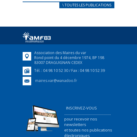
CARNET D’ACCUEIL
\ TOUTES LES PUBLICATIONS
FRANÇAIS/UKRAINIEN
25 avril 2022
Afin d’accompagner au mieux les réfugiés
ukrainiens arrivés en France,...
FEUILLETER
Association des Maires du var
Rond point du 4 décembre 1974, BP 198
83007 DRAGUIGNAN CEDEX
Tél. : 04 98 10 52 30 / Fax : 04 98 10 52 39
maires.var@wanadoo.fr
INSCRIVEZ-VOUS
...................................................
pour recevoir nos
newsletters
et toutes nos publications
électroniques