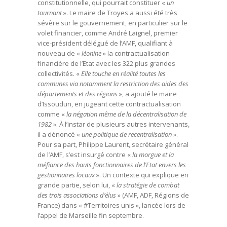
constitutionnelle, qui pourrait constituer «
un
tournant
». Le maire de Troyes a aussi été très
sévère sur le gouvernement, en particulier sur le
volet financier, comme André Laignel, premier
vice-président délégué de l’AMF, qualifiant à
nouveau de «
léonine
» la contractualisation
financière de l’Etat avec les 322 plus grandes
collectivités. «
Elle touche en réalité toutes les
communes via notamment la restriction des aides des
départements et des régions
», a ajouté le maire
d’Issoudun, en jugeant cette contractualisation
comme «
la négation même de la décentralisation de
1982
». À l’instar de plusieurs autres intervenants,
il a dénoncé «
une politique de recentralisation
».
Pour sa part, Philippe Laurent, secrétaire général
de l’AMF, s’est insurgé contre «
la morgue et la
méfiance des hauts fonctionnaires de l’Etat envers les
gestionnaires locaux
». Un contexte qui explique en
grande partie, selon lui, «
la stratégie de combat
des trois associations d’élus
» (AMF, ADF, Régions de
France) dans « #Territoires unis », lancée lors de
l’appel de Marseille fin septembre.