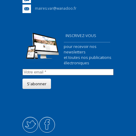
maires.var@wanadoo.fr
INSCRIVEZ-VOUS
...................................................
pour recevoir nos
newsletters
et toutes nos publications
électroniques