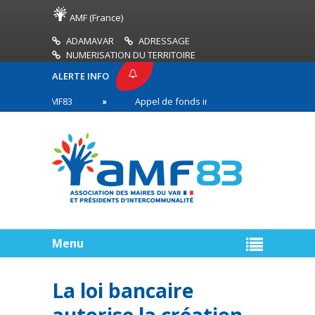
AMF (France)
ADAMAVAR
ADRESSAGE
NUMERISATION DU TERRITOIRE
ALERTE INFO
RESSE AMF83
Appel de fonds incendies de forêt
es en première ligne
Menu
La loi bancaire