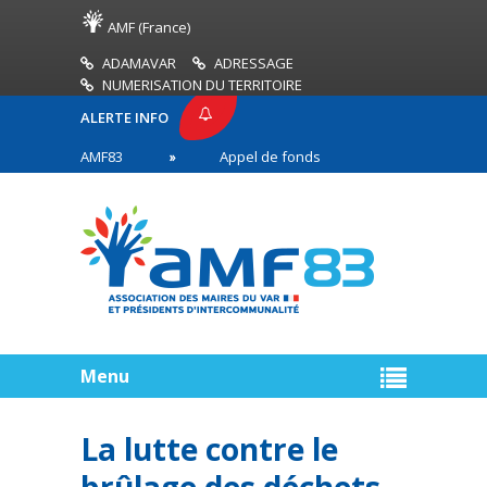
AMF (France)
ADAMAVAR
ADRESSAGE
NUMERISATION DU TERRITOIRE
ALERTE INFO
PRESSE AMF83
Appel de fonds incendies de forêt
res en première ligne
Menu
La lutte contre le