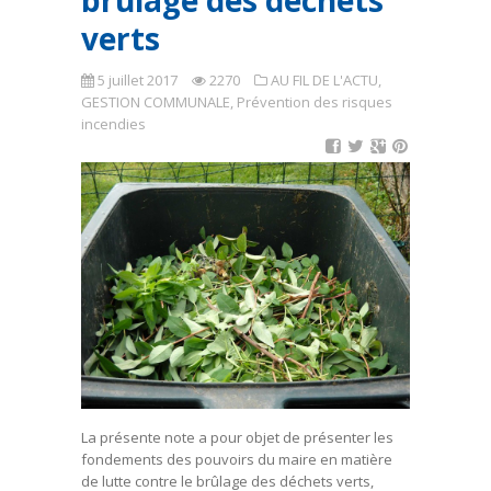
brûlage des déchets
verts
5 juillet 2017
2270
AU FIL DE L'ACTU
,
GESTION COMMUNALE
,
Prévention des risques
incendies
La présente note a pour objet de présenter les
fondements des pouvoirs du maire en matière
de lutte contre le brûlage des déchets verts,