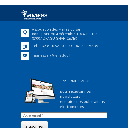
Afin d’accompagner au mieux les réfugiés
ukrainiens arrivés en France,...
FEUILLETER
Association des Maires du var
Rond point du 4 décembre 1974, BP 198
83007 DRAGUIGNAN CEDEX
Tél. : 04 98 10 52 30 / Fax : 04 98 10 52 39
maires.var@wanadoo.fr
INSCRIVEZ-VOUS
...................................................
pour recevoir nos
newsletters
et toutes nos publications
électroniques