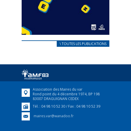
CARNET D’ACCUEIL
\ TOUTES LES PUBLICATIONS
FRANÇAIS/UKRAINIEN
25 avril 2022
Afin d’accompagner au mieux les réfugiés
ukrainiens arrivés en France,...
FEUILLETER
Association des Maires du var
Rond point du 4 décembre 1974, BP 198
83007 DRAGUIGNAN CEDEX
Tél. : 04 98 10 52 30 / Fax : 04 98 10 52 39
maires.var@wanadoo.fr