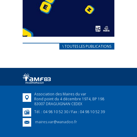
CARNET D’ACCUEIL
\ TOUTES LES PUBLICATIONS
FRANÇAIS/UKRAINIEN
25 avril 2022
Afin d’accompagner au mieux les réfugiés
ukrainiens arrivés en France,...
FEUILLETER
Association des Maires du var
Rond point du 4 décembre 1974, BP 198
83007 DRAGUIGNAN CEDEX
Tél. : 04 98 10 52 30 / Fax : 04 98 10 52 39
maires.var@wanadoo.fr