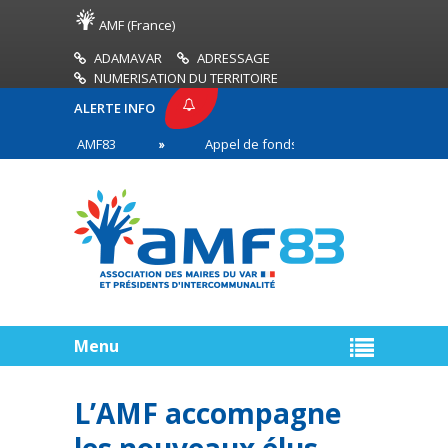
AMF (France)
ADAMAVAR
ADRESSAGE
NUMERISATION DU TERRITOIRE
ALERTE INFO
PRESSE AMF83
Appel de fonds incendies de forêt
res en première ligne
Menu
L’AMF accompagne