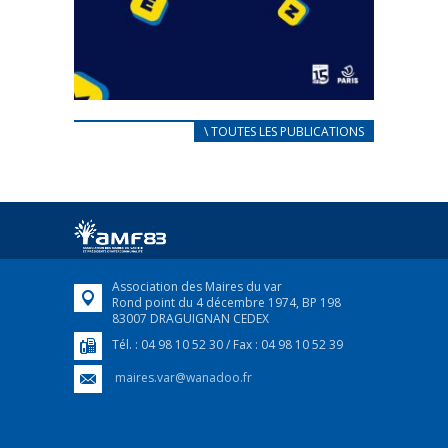
CARNET D’ACCUEIL
\ TOUTES LES PUBLICATIONS
FRANÇAIS/UKRAINIEN
25 avril 2022
Afin d’accompagner au mieux les réfugiés
ukrainiens arrivés en France,...
FEUILLETER
Association des Maires du var
Rond point du 4 décembre 1974, BP 198
83007 DRAGUIGNAN CEDEX
Tél. : 04 98 10 52 30 / Fax : 04 98 10 52 39
maires.var@wanadoo.fr