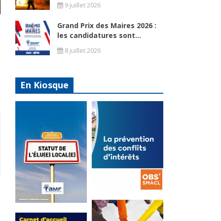
9 juillet 2026
Grand Prix des Maires 2026 :
,
les candidatures sont...
5
e
8 juillet 2026
,
s
n
En Kiosque
La
prévention
Statut de