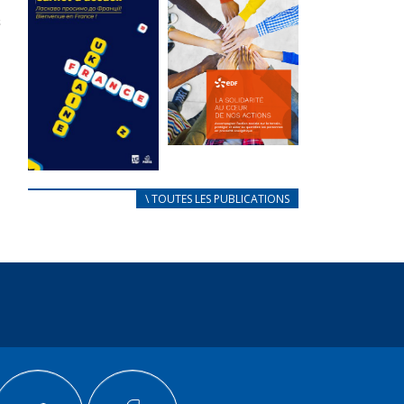
des conflits
l’élu local
d’intérêts
3 avril 2024
18 septembre 2023
Mise à jour avril
FEUILLETER
2024
FEUILLETER
La solidarité
au coeur de
CARNET
\ TOUTES LES PUBLICATIONS
nos actions
D’ACCUEIL
18 septembre 2023
FRANÇAIS/UKRAINIEN
25 avril 2022
FEUILLETER
Afin
d’accompagner
au mieux les
réfugiés
ukrainiens arrivés
en France,...
FEUILLETER