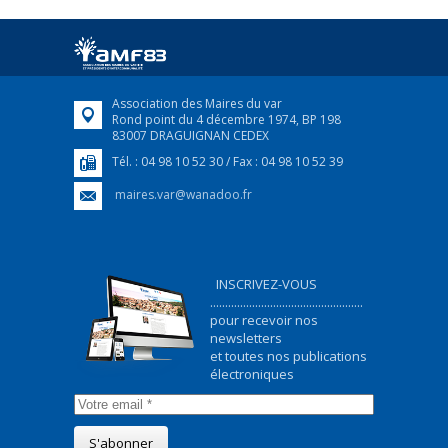
Afin d’accompagner au mieux les réfugiés
ukrainiens arrivés en France,...
FEUILLETER
Association des Maires du var
Rond point du 4 décembre 1974, BP 198
83007 DRAGUIGNAN CEDEX
Tél. : 04 98 10 52 30 / Fax : 04 98 10 52 39
maires.var@wanadoo.fr
INSCRIVEZ-VOUS
...................................................
pour recevoir nos
newsletters
et toutes nos publications
électroniques