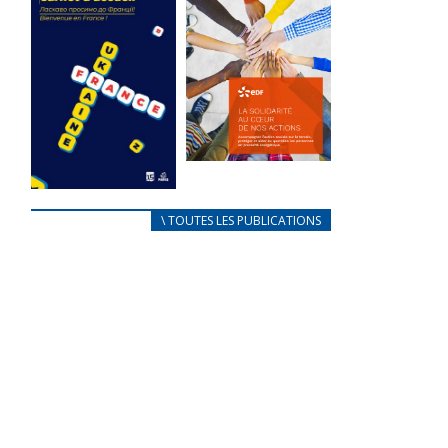
des conflits
l’élu local
d’intérêts
3 avril 2024
18 septembre 2023
Mise à jour avril
FEUILLETER
2024
FEUILLETER
La solidarité
au coeur de
CARNET
\ TOUTES LES PUBLICATIONS
nos actions
D’ACCUEIL
18 septembre 2023
FRANÇAIS/UKRAINIEN
25 avril 2022
FEUILLETER
Afin
d’accompagner
au mieux les
réfugiés
ukrainiens arrivés
en France,...
FEUILLETER