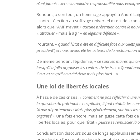
n’ont jamais exercé la moindre responsabilité nous expliquer 
Rendant, à son tour, un hommage appuyé à André Laig
: contre l’élection au suffrage universel direct des co
alors que l’AMF n’avait «
aucune prévention contre le no
«
attaquer
» mais à agir «
en légitime défense
».
Pourtant, «
quand l’État a été en difficulté face aux Gilets ja
président’’, et nous avons été les acteurs de la restauration
De même pendant l’épidémie, «
ce sont les maires qui o
lorsqu’il a fallu organiser les centres de tests
. » «
Quand nous
On a vu ce qu’il en a été deux mois plus tard…
».
Une loi de libertés locales
À l’issue de ces crises, «
comment ne pas réfléchir à une no
la question du patrimoine hospitalier, il faut rétablir les co
% aux départements ! Mais plus généralement, sur tous les s
organisé
». Une fois encore, mais en guise cette fois 
libertés locales, pour que l’État «
puisse se remuscler là où
Concluant son discours sous de longs applaudissement
président de l’association départementale des maires d