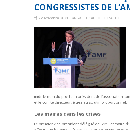
CONGRESSISTES DE L’A
7 décembre 2021
683
AU FIL DE L'ACTU
midi, le nom du prochain président de l’association, a
et le comité directeur, élues au scrutin proportionnel.
Les maires dans les crises
Le premier vice-président délégué de l’AMF et maire d
affectueux hommage à François Baroin, estimant que l