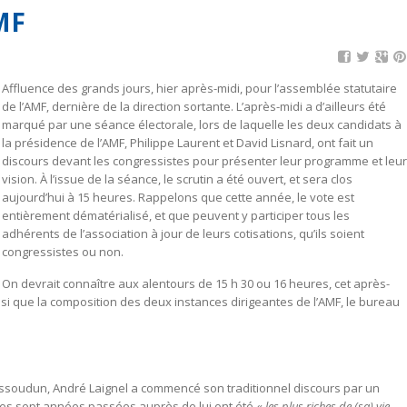
MF
Affluence des grands jours, hier après-midi, pour l’assemblée statutaire
de l’AMF, dernière de la direction sortante. L’après-midi a d’ailleurs été
marqué par une séance électorale, lors de laquelle les deux candidats à
la présidence de l’AMF, Philippe Laurent et David Lisnard, ont fait un
discours devant les congressistes pour présenter leur programme et leu
vision. À l’issue de la séance, le scrutin a été ouvert, et sera clos
aujourd’hui à 15 heures. Rappelons que cette année, le vote est
entièrement dématérialisé, et que peuvent y participer tous les
adhérents de l’association à jour de leurs cotisations, qu’ils soient
congressistes ou non.
On devrait connaître aux alentours de 15 h 30 ou 16 heures, cet après-
insi que la composition des deux instances dirigeantes de l’AMF, le bureau
’Issoudun, André Laignel a commencé son traditionnel discours par un
es sept années passées auprès de lui ont été «
les plus riches de (sa) vie