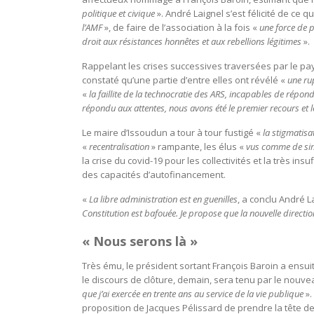
politique et civique
». André Laignel s’est félicité de ce q
l’AMF
», de faire de l’association à la fois «
une force de p
droit aux résistances honnêtes et aux rebellions légitimes
».
Rappelant les crises successives traversées par le pay
constaté qu’une partie d’entre elles ont révélé «
une ru
«
la faillite de la technocratie des ARS, incapables de répon
répondu aux attentes, nous avons été le premier recours et l
Le maire d’Issoudun a tour à tour fustigé «
la stigmatisa
«
recentralisation
» rampante, les élus «
vus comme de sim
la crise du covid-19 pour les collectivités et la très ins
des capacités d’autofinancement.
«
La libre administration est en guenilles
, a conclu André L
Constitution est bafouée. Je propose que la nouvelle direction 
« Nous serons là »
Très ému, le président sortant François Baroin a ensui
le discours de clôture, demain, sera tenu par le nouve
que j’ai exercée en trente ans au service de la vie publique
».
proposition de Jacques Pélissard de prendre la tête de 