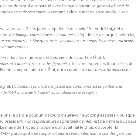
ue le tandem qu’il a constitué avec François Baroin ait garanti «
l’unité de
roposition et de résistance
» exerçant, selon le mot de Tocqueville, «
son
s – attentats, Gilets jaunes, épidémie de covid-19 – André Laignel a
pture du dialogue entre la base et le sommet
». L’épidémie a marqué, selon lui,
dre aux attentes
». «
Masques, tests, vaccination, c’est nous, les maires, qui avons
e dernier espoir
».
tion
» dont les maires ont été victimes de la part de l’État, la
ples exécutants
», voire «
des figurants
», les conséquences financières de
uffisante compensation de l’État, qui a conduit à «
une baisse faramineuse
»
aignel.
L’autonomie financière et fiscale des communes est un fantôme, la
de l’AMF interpelle le Conseil constitutionnel sur le sujet.
»
te pris la parole pour un discours d’au-revoir aux congressistes – puisque
au président. «
La responsabilité de président de l’AMF est peut-être la plus belle
 Le maire de Troyes a rappelé qu’il avait fait le choix d’accepter la
l’AMF parce qu’il «
ne supportait plus de voir matin, midi et soir des gens qui