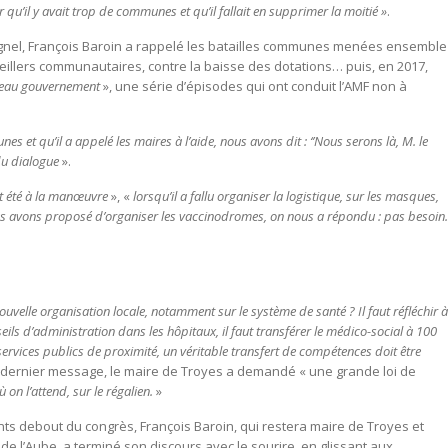
qu’il y avait trop de communes et qu’il fallait en supprimer la moitié »
.
nel, François Baroin a rappelé les batailles communes menées ensemble
nseillers communautaires, contre la baisse des dotations… puis, en 2017,
uveau gouvernement
», une série d’épisodes qui ont conduit l’AMF non à
unes et qu’il a appelé les maires à l’aide, nous avons dit : ‘’Nous serons là, M. le
 du dialogue
».
nt été à la manœuvre
», «
lorsqu’il a fallu organiser la logistique, sur les masques,
 avons proposé d’organiser les vaccinodromes, on nous a répondu : pas besoin.
uvelle organisation locale, notamment sur le système de santé ? Il faut réfléchir à
nseils d’administration dans les hôpitaux, il faut transférer le médico-social à 100
ervices publics de proximité, un véritable transfert de compétences doit être
de dernier message, le maire de Troyes a demandé « une grande loi de
 on l’attend, sur le régalien.
»
s debout du congrès, François Baroin, qui restera maire de Troyes et
e l’Aube, a terminé son discours avec le sourire, en glissant aux