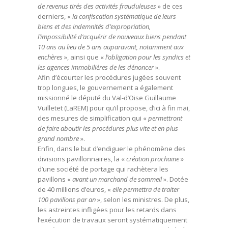
de revenus tirés des activités frauduleuses
» de ces
derniers, «
la confiscation systématique de leurs
biens et des indemnités d’expropriation,
l’impossibilité d’acquérir de nouveaux biens pendant
10 ans au lieu de 5 ans auparavant, notamment aux
enchères
», ainsi que «
l’obligation pour les syndics et
les agences immobilières de les dénoncer
».
Afin d’écourter les procédures jugées souvent
trop longues, le gouvernement a également
missionné le député du Val-d’Oise Guillaume
Vuilletet (LaREM) pour qu’il propose, d’ici à fin mai,
des mesures de simplification qui «
permettront
de faire aboutir les procédures plus vite et en plus
grand nombre
».
Enfin, dans le but d’endiguer le phénomène des
divisions pavillonnaires, la «
création prochaine
»
d’une société de portage qui rachètera les
pavillons «
avant un marchand de sommeil
». Dotée
de 40 millions d’euros, «
elle permettra de traiter
100 pavillons par an
», selon les ministres. De plus,
les astreintes infligées pour les retards dans
l’exécution de travaux seront systématiquement