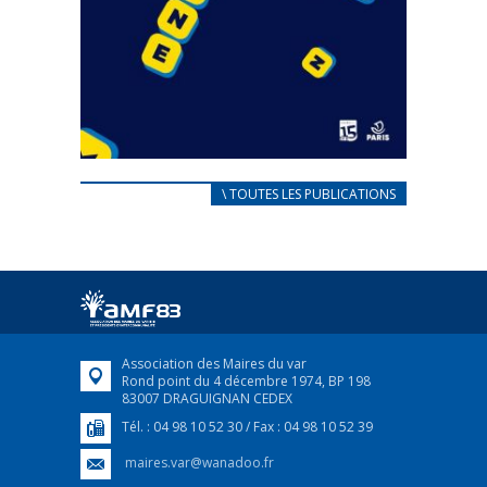
CARNET D’ACCUEIL
\ TOUTES LES PUBLICATIONS
FRANÇAIS/UKRAINIEN
25 avril 2022
Afin d’accompagner au mieux les réfugiés
ukrainiens arrivés en France,...
FEUILLETER
Association des Maires du var
Rond point du 4 décembre 1974, BP 198
83007 DRAGUIGNAN CEDEX
Tél. : 04 98 10 52 30 / Fax : 04 98 10 52 39
maires.var@wanadoo.fr