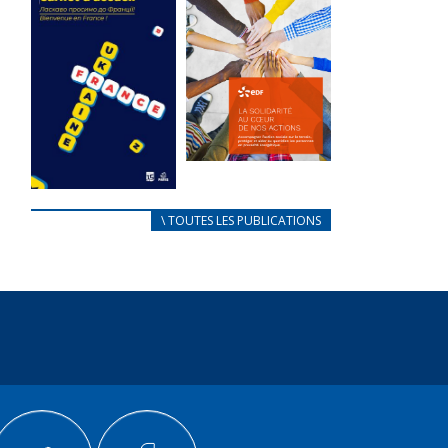
des conflits
l’élu local
d’intérêts
3 avril 2024
18 septembre 2023
Mise à jour avril
FEUILLETER
2024
FEUILLETER
La solidarité
au coeur de
CARNET
\ TOUTES LES PUBLICATIONS
nos actions
D’ACCUEIL
18 septembre 2023
FRANÇAIS/UKRAINIEN
25 avril 2022
FEUILLETER
Afin
d’accompagner
au mieux les
réfugiés
ukrainiens arrivés
en France,...
FEUILLETER