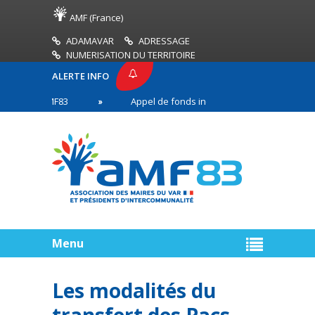
AMF (France)
ADAMAVAR
ADRESSAGE
NUMERISATION DU TERRITOIRE
ALERTE INFO
SSE AMF83
Appel de fonds incendies de forêt
en première ligne
Menu
Les modalités du