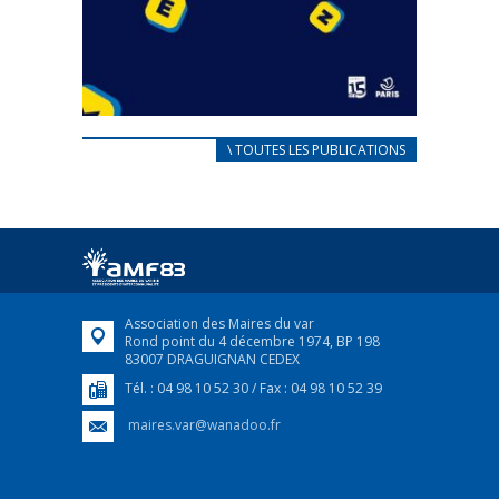
CARNET D’ACCUEIL
\ TOUTES LES PUBLICATIONS
FRANÇAIS/UKRAINIEN
25 avril 2022
Afin d’accompagner au mieux les réfugiés
ukrainiens arrivés en France,...
FEUILLETER
Association des Maires du var
Rond point du 4 décembre 1974, BP 198
83007 DRAGUIGNAN CEDEX
Tél. : 04 98 10 52 30 / Fax : 04 98 10 52 39
maires.var@wanadoo.fr