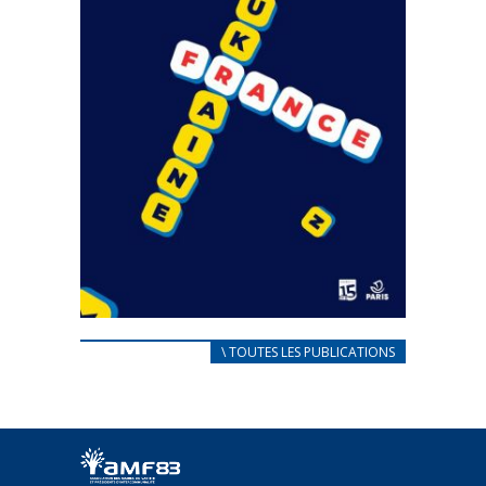
CARNET D’ACCUEIL
\ TOUTES LES PUBLICATIONS
FRANÇAIS/UKRAINIEN
25 avril 2022
Afin d’accompagner au mieux les réfugiés
ukrainiens arrivés en France,...
FEUILLETER