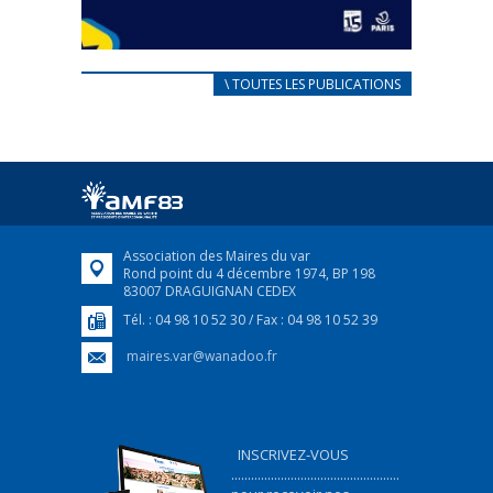
CARNET D’ACCUEIL
\ TOUTES LES PUBLICATIONS
FRANÇAIS/UKRAINIEN
25 avril 2022
Afin d’accompagner au mieux les réfugiés
ukrainiens arrivés en France,...
FEUILLETER
Association des Maires du var
Rond point du 4 décembre 1974, BP 198
83007 DRAGUIGNAN CEDEX
Tél. : 04 98 10 52 30 / Fax : 04 98 10 52 39
maires.var@wanadoo.fr
INSCRIVEZ-VOUS
...................................................