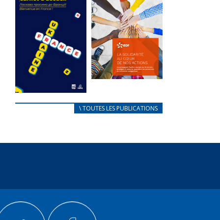
des conflits
l’élu local
d’intérêts
3 avril 2024
18 septembre 2023
Mise à jour avril
FEUILLETER
2024
FEUILLETER
La solidarité
au coeur de
CARNET
\ TOUTES LES PUBLICATIONS
nos actions
D’ACCUEIL
18 septembre 2023
FRANÇAIS/UKRAINIEN
25 avril 2022
FEUILLETER
Afin
d’accompagner
au mieux les
réfugiés
ukrainiens arrivés
en France,...
FEUILLETER