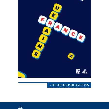
CARNET D’ACCUEIL
\ TOUTES LES PUBLICATIONS
FRANÇAIS/UKRAINIEN
25 avril 2022
Afin d’accompagner au mieux les réfugiés
ukrainiens arrivés en France,...