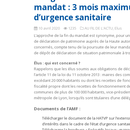
mandat : 3 mois maximum
d’urgence sanitaire
10 avril 2020
1235
AU FIL DE L'ACTU
,
Elus
L’approche de la fin du mandat est synonyme, pour un
de déclaration de patrimoine auprès de la Haute autori
concernés, compte tenu de la poursuite de leur mandat 
de dépôt de déclaration de situation patrimoniale à troi
Élus : qui est concerné ?
Rappelons que les élus soumis aux obligations de déc
l’article 11 de la loi du 11 octobre 2013 : maires des c
excédant 20 000 habitants ou dont les recettes de fon
fiscalité propre dont les recettes de fonctionnement d
communes de plus de 100 000 habitants, vice-présidents
métropole de Lyon, lorsqu’ils sont titulaires d’une dél
Documents de l’AMF :
Télécharger le document de la HATVP sur l’extensi
d’intérêts dans le cadre de l’état d’urgence sanitai
Télécharger la brochure « Exécutifs locaux : maires