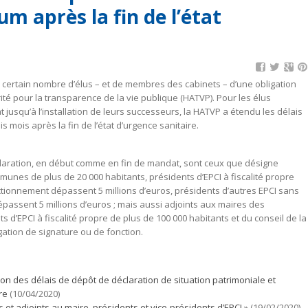
 après la fin de l’état
 certain nombre d’élus – et de membres des cabinets – d’une obligation
té pour la transparence de la vie publique (HATVP). Pour les élus
jusqu’à l’installation de leurs successeurs, la HATVP a étendu les délais
s mois après la fin de l’état d’urgence sanitaire.
laration, en début comme en fin de mandat, sont ceux que désigne
ommunes de plus de 20 000 habitants, présidents d’EPCI à fiscalité propre
ctionnement dépassent 5 millions d’euros, présidents d’autres EPCI sans
épassent 5 millions d’euros ; mais aussi adjoints aux maires des
 d’EPCI à fiscalité propre de plus de 100 000 habitants et du conseil de la
égation de signature ou de fonction.
on des délais de dépôt de déclaration de situation patrimoniale et
re
(10/04/2020)
 et adjoints au maire, présidents et vice-présidents d’EPCI »
(19/02/2020)