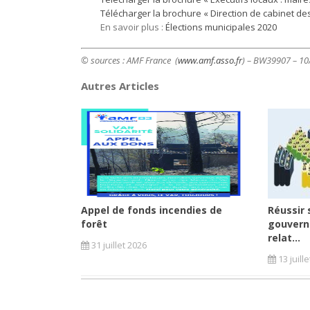
Télécharger la brochure « Direction de cabinet des
En savoir plus :
Élections municipales 2020
© sources : AMF France (
www.amf.asso.fr
) – BW39907 – 1
Autres Articles
Appel de fonds incendies de
Réussir 
forêt
gouvern
relat...
31 juillet 2026
13 juill