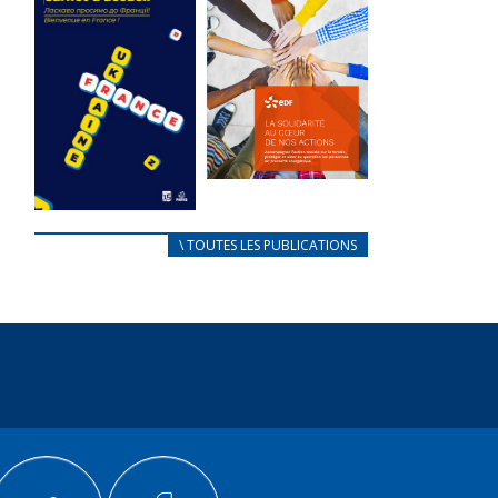
des conflits
l’élu local
d’intérêts
3 avril 2024
18 septembre 2023
Mise à jour avril
FEUILLETER
2024
FEUILLETER
La solidarité
au coeur de
CARNET
\ TOUTES LES PUBLICATIONS
nos actions
D’ACCUEIL
18 septembre 2023
FRANÇAIS/UKRAINIEN
25 avril 2022
FEUILLETER
Afin
d’accompagner
au mieux les
réfugiés
ukrainiens arrivés
en France,...
FEUILLETER