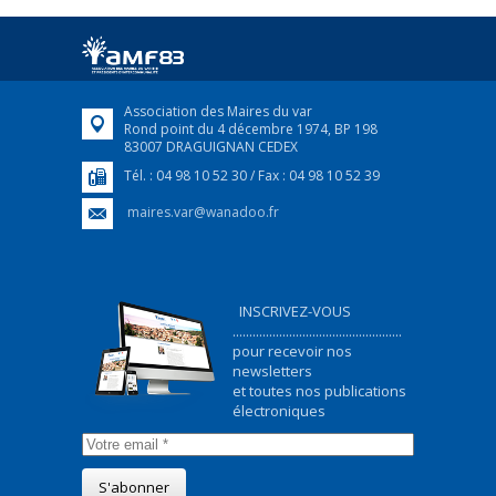
Afin d’accompagner au mieux les réfugiés
ukrainiens arrivés en France,...
FEUILLETER
Association des Maires du var
Rond point du 4 décembre 1974, BP 198
83007 DRAGUIGNAN CEDEX
Tél. : 04 98 10 52 30 / Fax : 04 98 10 52 39
maires.var@wanadoo.fr
INSCRIVEZ-VOUS
...................................................
pour recevoir nos
newsletters
et toutes nos publications
électroniques