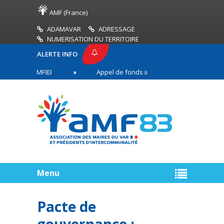
AMF (France)
ADAMAVAR
ADRESSAGE
NUMERISATION DU TERRITOIRE
ALERTE INFO
ESSE AMF83
Appel de fonds incendies de forêt
s en première ligne
Menu
Pacte de