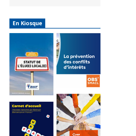
En Kiosque
La
prévention
Statut de
des conflits
l’élu local
d’intérêts
3 avril 2024
18 septembre 2023
Mise à jour avril
FEUILLETER
2024