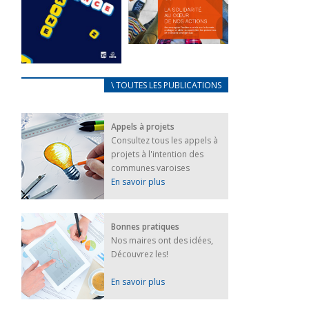
FEUILLETER
La solidarité
au coeur de
CARNET
\ TOUTES LES PUBLICATIONS
nos actions
D’ACCUEIL
18 septembre 2023
FRANÇAIS/UKRAINIEN
Appels à projets
25 avril 2022
FEUILLETER
Consultez tous les appels à
Afin
projets à l'intention des
d’accompagner
au mieux les
communes varoises
réfugiés
En savoir plus
ukrainiens arrivés
en France,...
FEUILLETER
Bonnes pratiques
Nos maires ont des idées,
Découvrez les!
En savoir plus