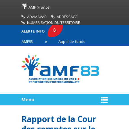
AMF (France)
ADAMAVAR
ADRESSAGE
NUMERISATION DU TERRITOIRE
ALERTE INFO
RESSE AMF83
Appel de fonds incendies de forêt
es en première ligne
Menu
Rapport de la Cour