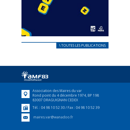
CARNET D’ACCUEIL
\ TOUTES LES PUBLICATIONS
FRANÇAIS/UKRAINIEN
25 avril 2022
Afin d’accompagner au mieux les réfugiés
ukrainiens arrivés en France,...
FEUILLETER
Association des Maires du var
Rond point du 4 décembre 1974, BP 198
83007 DRAGUIGNAN CEDEX
Tél. : 04 98 10 52 30 / Fax : 04 98 10 52 39
maires.var@wanadoo.fr