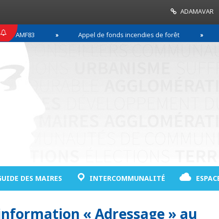
ADAMAVAR
3
Appel de fonds incendies de forêt
Réussir s
GUIDE DES MAIRES
INTERCOMMUNALITÉ
ESPAC
’information « Adressage » au