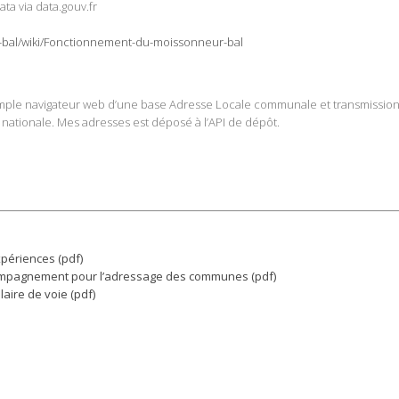
ta via data.gouv.fr
-bal/wiki/Fonctionnement-du-moissonneur-bal
n simple navigateur web d’une base Adresse Locale communale et transmissio
 nationale. Mes adresses est déposé à l’API de dépôt.
xpériences (pdf)
ompagnement pour l’adressage des communes (pdf)
laire de voie (pdf)