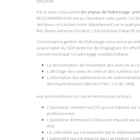
efficacité.
Par la suite, nous avons
les enjeux de l’Adressage : poi
MUSCARNERA (IGN ont pu introduire cette partie. Un dia
des lieux concernant notre département sur le sujet po
BAL (bases adresses locales), c’est pourquoi l’objectif vis
Concernant la gestion de l’Adressage nous avons pu en
responsable du SDIF (antenne de Draguignan). En effet l’a
Conseil municipal. Un adressage complet indique :
La
dénomination
de l’ensemble des voies de la co
L’affichage
des noms de voies et des numéros sur 
L’information
des administrés et de l’administrati
des impôts fonciers (décret n°94-1112 de 1994).
eux sont nombreux et concernent tous les acteurs.
L’opérateur commercial (OC)
qui est impacté sur 
professionnels.
L’opérateur d’immeuble (OI)
qui est impacté par l
(FAI).
La
collectivité
qui est impactée par le déploiement 
L’
administré
qui est impacté dans sa relation comm