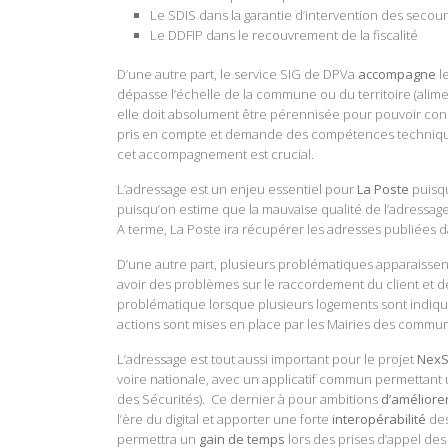
Le
SDIS
dans la garantie d’intervention des secou
Le
DDFIP
dans le recouvrement de la fiscalité
D’une autre part, le service SIG de DPVa
accompagne
l
dépasse l’échelle de la commune ou du territoire (alime
elle doit absolument être pérennisée pour pouvoir cons
pris en compte et demande des compétences techniques s
cet accompagnement est crucial.
L’adressage est un enjeu essentiel pour
La Poste
puisqu
puisqu’on estime que la mauvaise qualité de l’adressage
A terme, La Poste ira récupérer les adresses publiées da
D’une autre part, plusieurs problématiques apparaissen
avoir des problèmes sur le raccordement du client et 
problématique lorsque plusieurs logements sont indiqu
actions sont mises en place par les Mairies des comm
L’adressage est tout aussi important pour le projet
NexS
voire nationale, avec un applicatif commun permettant
des Sécurités). Ce dernier à pour ambitions
d’améliore
l’ère du digital et apporter une forte
interopérabilité
des
permettra un
gain de temps
lors des prises d’appel des