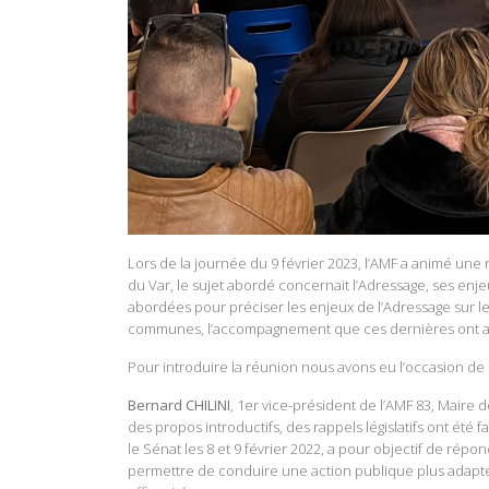
Lors de la journée du 9 février 2023, l’AMF a animé une
du Var, le sujet abordé concernait l’Adressage, ses enjeux
abordées pour préciser les enjeux de l’Adressage sur les
communes, l’accompagnement que ces dernières ont 
Pour introduire la réunion nous avons eu l’occasion de
Bernard CHILINI
, 1er vice-président de l’AMF 83, Maire 
des propos introductifs, des rappels législatifs ont été fai
le Sénat les 8 et 9 février 2022,
a pour objectif de répond
permettre de conduire une action publique plus adaptée