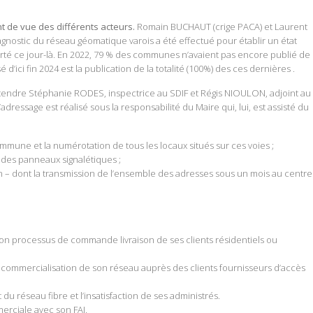
nt de vue des différents acteurs.
Romain BUCHAUT (crige PACA) et Laurent
gnostic du réseau géomatique varois a été effectué pour établir un état
rté ce jour-là. En 2022, 79 % des communes n’avaient pas encore publié de
é d’ici fin 2024 est la publication de la totalité (100%) des ces dernières .
tendre Stéphanie RODES, inspectrice au SDIF et Régis NIOULON, adjoint au
dressage est réalisé sous la responsabilité du Maire qui, lui, est assisté du
mmune et la numérotation de tous les locaux situés sur ces voies ;
des panneaux signalétiques ;
on – dont la transmission de l’ensemble des adresses sous un mois au centre
son processus de commande livraison de ses clients résidentiels ou
a commercialisation de son réseau auprès des clients fournisseurs d’accès
du réseau fibre et l’insatisfaction de ses administrés.
erciale avec son FAI.