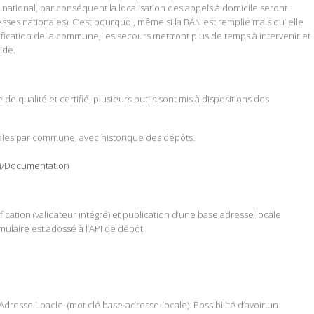
s national, par conséquent la localisation des appels à domicile seront
sses nationales). C’est pourquoi, même si la BAN est remplie mais qu’ elle
fication de la commune, les secours mettront plus de temps à intervenir et
pide.
e qualité et certifié, plusieurs outils sont mis à dispositions des
cales par commune, avec historique des dépôts.
ki/Documentation
ification (validateur intégré) et publication d’une base adresse locale
ulaire est adossé à l’API de dépôt.
 Adresse Loacle. (mot clé base-adresse-locale). Possibilité d’avoir un