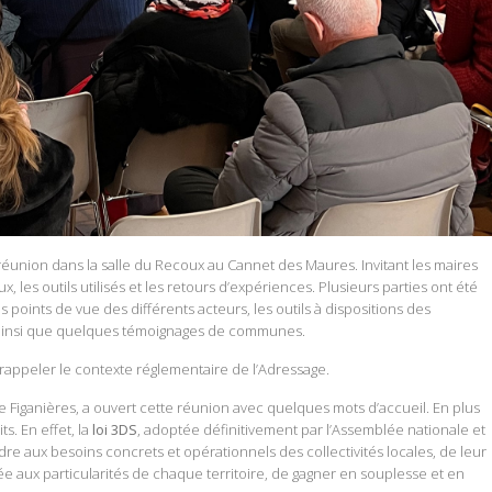
 réunion dans la salle du Recoux au Cannet des Maures. Invitant les maires
, les outils utilisés et les retours d’expériences. Plusieurs parties ont été
 points de vue des différents acteurs, les outils à dispositions des
ainsi que quelques témoignages de communes.
 rappeler le contexte réglementaire de l’Adressage.
de Figanières, a ouvert cette réunion avec quelques mots d’accueil. En plus
ts. En effet, la
loi 3DS
,
adoptée définitivement par l’Assemblée nationale et
re aux besoins concrets et opérationnels des collectivités locales, de leur
 aux particularités de chaque territoire, de gagner en souplesse et en