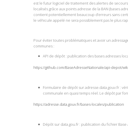
est le futur logiciel de traitement des alertes de secour
localisés grâce aux points adresse de la BAN (bases adre
contient potentiellement beaucoup d’erreurs sans certi
le véhicule appelé ne sera possiblement pas le plus ra
Pour éviter toutes problématiques et avoir un adressage d
communes :
API de dépôt
: publication des bases adresses lo
https://github.com/BaseAdresseNationale/api-depot/wi
Formulaire de dépôt
sur adresse.data.gouv.fr : vér
communale en quasi temps réel. Le dépôt par form
https://adresse.data.gouv.fr/bases-locales/publication
Dépôt
sur data.gou.fr : publication du fichier Base