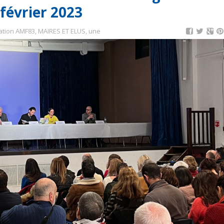
février 2023
ation AMF83
,
MAIRES ET ELUS
,
une