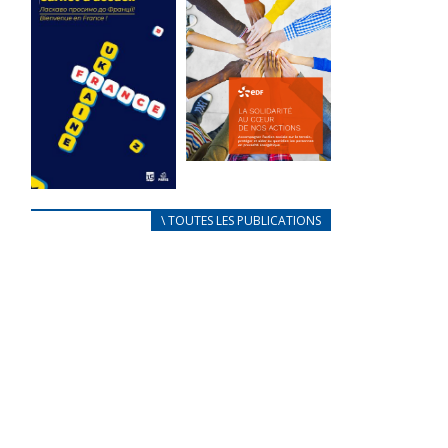
des conflits
l’élu local
d’intérêts
3 avril 2024
18 septembre 2023
Mise à jour avril
FEUILLETER
2024
FEUILLETER
La solidarité
au coeur de
CARNET
\ TOUTES LES PUBLICATIONS
nos actions
D’ACCUEIL
18 septembre 2023
FRANÇAIS/UKRAINIEN
25 avril 2022
FEUILLETER
Afin
d’accompagner
au mieux les
réfugiés
ukrainiens arrivés
en France,...
FEUILLETER