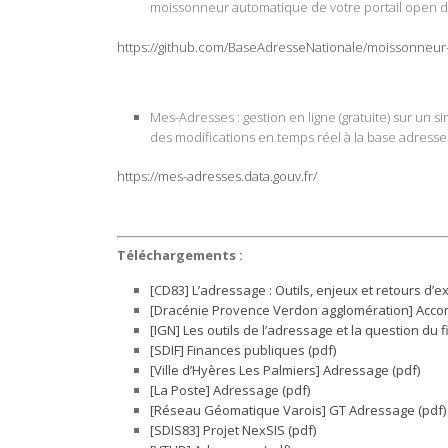
moissonneur automatique de votre portail open da
https://github.com/BaseAdresseNationale/moissonneur
Mes-Adresses
: gestion en ligne (gratuite) sur u
des modifications en temps réel à la base adresse
https://mes-adresses.data.gouv.fr/
Téléchargements :
[CD83] L’adressage : Outils, enjeux et retours d’e
[Dracénie Provence Verdon agglomération] Acc
[IGN] Les outils de l’adressage et la question du fi
[SDIF] Finances publiques (pdf)
[Ville d’Hyères Les Palmiers] Adressage (pdf)
[La Poste] Adressage (pdf)
[Réseau Géomatique Varois] GT Adressage (pdf)
[SDIS83] Projet NexSIS (pdf)