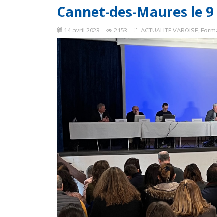
Cannet-des-Maures le 9 
14 avril 2023
2153
ACTUALITE VAROISE
,
Form