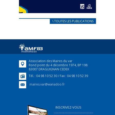
CARNET D’ACCUEIL
\ TOUTES LES PUBLICATIONS
FRANÇAIS/UKRAINIEN
25 avril 2022
Afin d’accompagner au mieux les réfugiés
ukrainiens arrivés en France,...
FEUILLETER
Association des Maires du var
Rond point du 4 décembre 1974, BP 198
83007 DRAGUIGNAN CEDEX
Tél. : 04 98 10 52 30 / Fax : 04 98 10 52 39
maires.var@wanadoo.fr
INSCRIVEZ-VOUS
...................................................