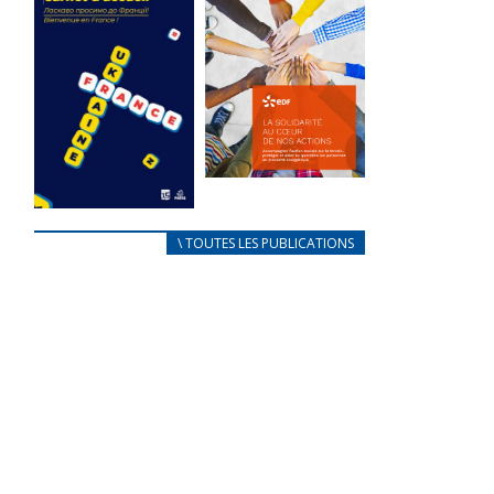
des conflits
l’élu local
d’intérêts
3 avril 2024
18 septembre 2023
Mise à jour avril
FEUILLETER
2024
FEUILLETER
La solidarité
au coeur de
CARNET
\ TOUTES LES PUBLICATIONS
nos actions
D’ACCUEIL
18 septembre 2023
FRANÇAIS/UKRAINIEN
25 avril 2022
FEUILLETER
Afin
d’accompagner
au mieux les
réfugiés
ukrainiens arrivés
en France,...
FEUILLETER