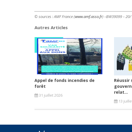
© sources : AMF France (
www.amf.asso.fr
) –BW39099 – 20/
Autres Articles
Appel de fonds incendies de
Réussir 
forêt
gouvern
relat...
31 juillet 2026
13 juill