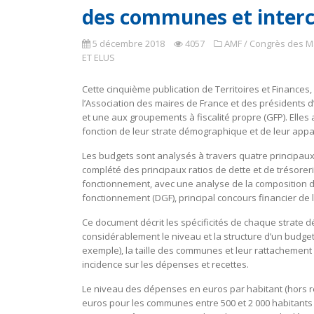
des communes et inter
5 décembre 2018
4057
AMF / Congrès des M
ET ELUS
Cette cinquième publication de Territoires et Finances,
l’Association des maires de France et des présidents 
et une aux groupements à fiscalité propre (GFP). Elle
fonction de leur strate démographique et de leur ap
Les budgets sont analysés à travers quatre principaux
complété des principaux ratios de dette et de trésorer
fonctionnement, avec une analyse de la composition des
fonctionnement (DGF), principal concours financier de
Ce document décrit les spécificités de chaque strate d
considérablement le niveau et la structure d’un budget
exemple), la taille des communes et leur rattachemen
incidence sur les dépenses et recettes.
Le niveau des dépenses en euros par habitant (hors 
euros pour les communes entre 500 et 2 000 habitants ju