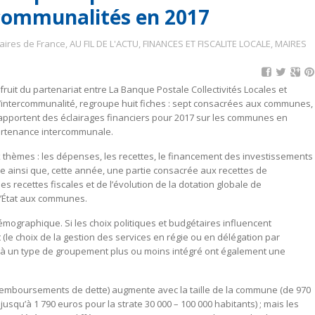
communalités en 2017
aires de France
,
AU FIL DE L'ACTU
,
FINANCES ET FISCALITE LOCALE
,
MAIRES
 fruit du partenariat entre La Banque Postale Collectivités Locales et
d’intercommunalité, regroupe huit fiches : sept consacrées aux communes,
s apportent des éclairages financiers pour 2017 sur les communes en
partenance intercommunale.
 thèmes : les dépenses, les recettes, le financement des investissements
ie ainsi que, cette année, une partie consacrée aux recettes de
 recettes fiscales et de l’évolution de la dotation globale de
 l’État aux communes.
émographique. Si les choix politiques et budgétaires influencent
 (le choix de la gestion des services en régie ou en délégation par
t à un type de groupement plus ou moins intégré ont également une
remboursements de dette) augmente avec la taille de la commune (de 970
squ’à 1 790 euros pour la strate 30 000 – 100 000 habitants) ; mais les