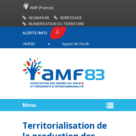
AMF (France)
ADAMAVAR
ADRESSAGE
NUMERISATION DU TERRITOIRE
ALERTE INFO
PRESSE AMF83
Appel de fonds incendies de forêt
res en première ligne
Menu
Territorialisation de