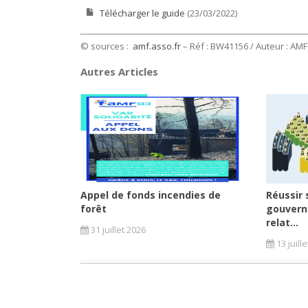
Télécharger le guide
(23/03/2022)
© sources :
amf.asso.fr
– Réf : BW41156 / Auteur : AMF
Autres Articles
Appel de fonds incendies de
Réussir 
forêt
gouvern
relat...
31 juillet 2026
13 juill