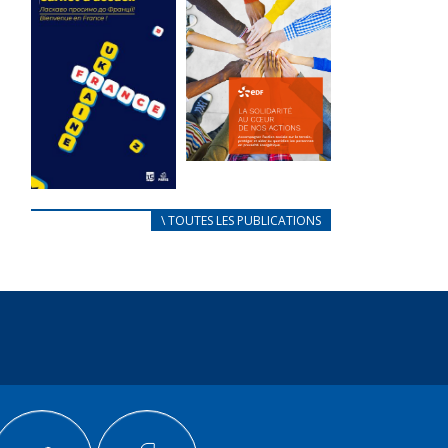
des conflits
l’élu local
d’intérêts
3 avril 2024
18 septembre 2023
Mise à jour avril
FEUILLETER
2024
FEUILLETER
La solidarité
au coeur de
CARNET
\ TOUTES LES PUBLICATIONS
nos actions
D’ACCUEIL
18 septembre 2023
FRANÇAIS/UKRAINIEN
25 avril 2022
FEUILLETER
Afin
d’accompagner
au mieux les
réfugiés
ukrainiens arrivés
en France,...
FEUILLETER