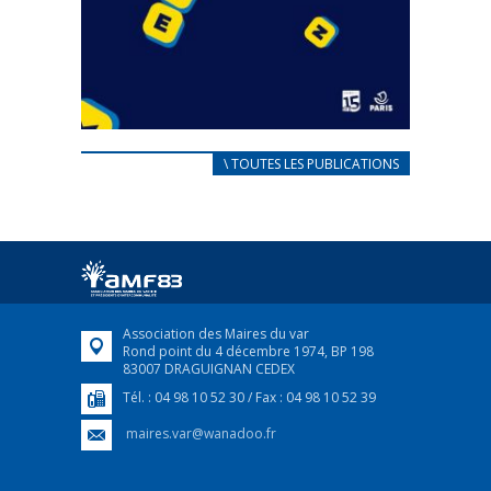
CARNET D’ACCUEIL
\ TOUTES LES PUBLICATIONS
FRANÇAIS/UKRAINIEN
25 avril 2022
Afin d’accompagner au mieux les réfugiés
ukrainiens arrivés en France,...
FEUILLETER
Association des Maires du var
Rond point du 4 décembre 1974, BP 198
83007 DRAGUIGNAN CEDEX
Tél. : 04 98 10 52 30 / Fax : 04 98 10 52 39
maires.var@wanadoo.fr