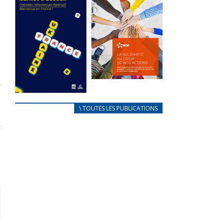
des conflits
l’élu local
d’intérêts
3 avril 2024
18 septembre 2023
Mise à jour avril
FEUILLETER
2024
FEUILLETER
La solidarité
au coeur de
CARNET
\ TOUTES LES PUBLICATIONS
nos actions
D’ACCUEIL
18 septembre 2023
FRANÇAIS/UKRAINIEN
25 avril 2022
FEUILLETER
Afin
d’accompagner
au mieux les
réfugiés
ukrainiens arrivés
en France,...
FEUILLETER