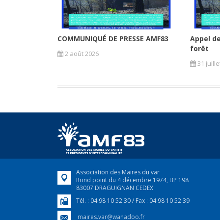
COMMUNIQUÉ DE PRESSE AMF83
Appel de
forêt
2 août 2026
31 juill
Association des Maires du var
Rond point du 4 décembre 1974, BP 198
83007 DRAGUIGNAN CEDEX
Tél. : 04 98 10 52 30 / Fax : 04 98 10 52 39
maires.var@wanadoo.fr