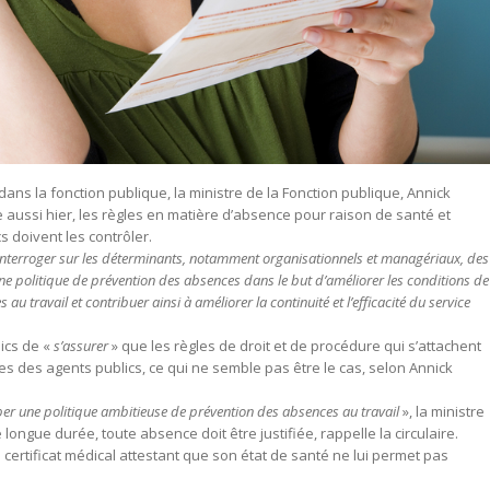
dans la fonction publique, la ministre de la Fonction publique, Annick
e aussi hier, les règles en matière d’absence pour raison de santé et
 doivent les contrôler.
’interroger sur les déterminants, notamment organisationnels et managériaux, des
une politique de prévention des absences dans le but d’améliorer les conditions de
s au travail et contribuer ainsi à améliorer la continuité et l’efficacité du service
ics de «
s’assurer
» que les règles de droit et de procédure qui s’attachent
 des agents publics, ce qui ne semble pas être le cas, selon Annick
er une politique ambitieuse de prévention des absences au travail
», la ministre
ongue durée, toute absence doit être justifiée, rappelle la circulaire.
ertificat médical attestant que son état de santé ne lui permet pas