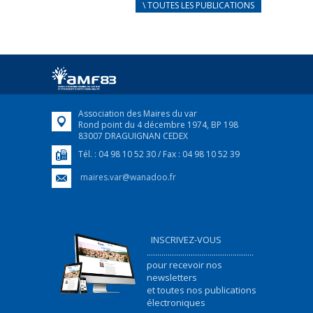
CARNET D’ACCUEIL
\ TOUTES LES PUBLICATIONS
FRANÇAIS/UKRAINIEN
25 avril 2022
Afin d’accompagner au mieux les réfugiés
ukrainiens arrivés en France,...
FEUILLETER
Association des Maires du var
Rond point du 4 décembre 1974, BP 198
83007 DRAGUIGNAN CEDEX
Tél. : 04 98 10 52 30 / Fax : 04 98 10 52 39
maires.var@wanadoo.fr
INSCRIVEZ-VOUS
...................................................
pour recevoir nos
newsletters
et toutes nos publications
électroniques