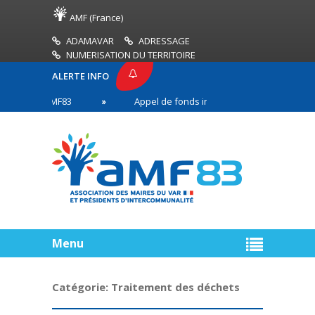
AMF (France)
ADAMAVAR
ADRESSAGE
NUMERISATION DU TERRITOIRE
ALERTE INFO
SSE AMF83
Appel de fonds incendies de forêt
en première ligne
Menu
Catégorie:
Traitement des déchets