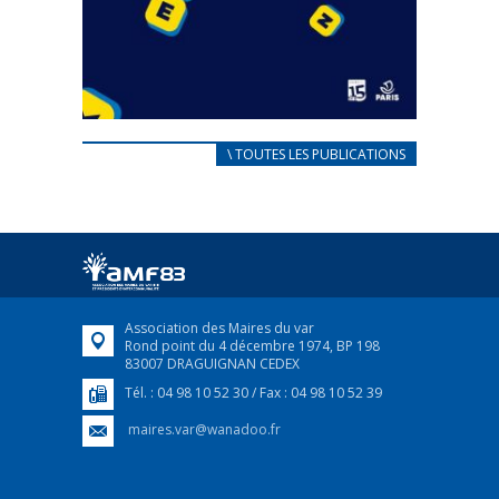
CARNET D’ACCUEIL
\ TOUTES LES PUBLICATIONS
FRANÇAIS/UKRAINIEN
25 avril 2022
Afin d’accompagner au mieux les réfugiés
ukrainiens arrivés en France,...
FEUILLETER
Association des Maires du var
Rond point du 4 décembre 1974, BP 198
83007 DRAGUIGNAN CEDEX
Tél. : 04 98 10 52 30 / Fax : 04 98 10 52 39
maires.var@wanadoo.fr