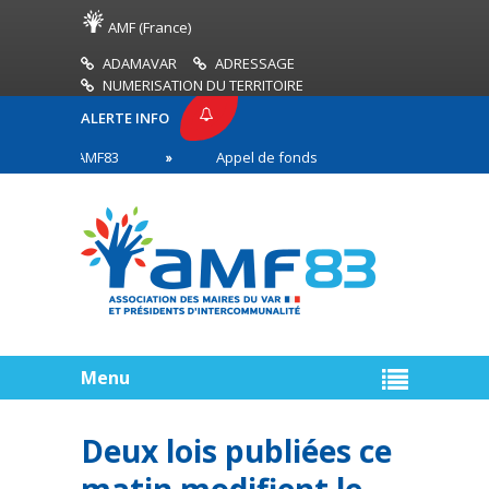
AMF (France)
ADAMAVAR
ADRESSAGE
NUMERISATION DU TERRITOIRE
ALERTE INFO
RESSE AMF83
Appel de fonds incendies de forêt
es en première ligne
Menu
Deux lois publiées ce