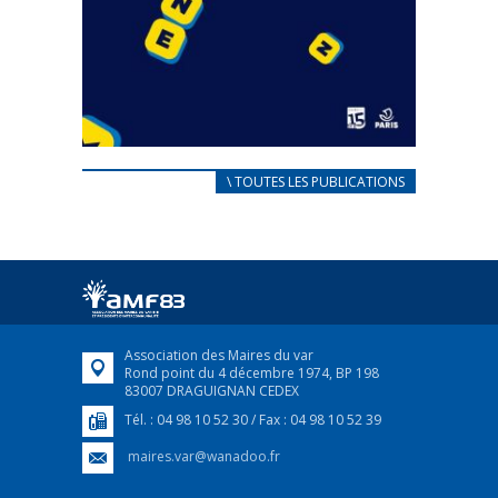
CARNET D’ACCUEIL
\ TOUTES LES PUBLICATIONS
FRANÇAIS/UKRAINIEN
25 avril 2022
Afin d’accompagner au mieux les réfugiés
ukrainiens arrivés en France,...
FEUILLETER
Association des Maires du var
Rond point du 4 décembre 1974, BP 198
83007 DRAGUIGNAN CEDEX
Tél. : 04 98 10 52 30 / Fax : 04 98 10 52 39
maires.var@wanadoo.fr